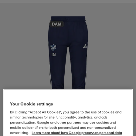
-BH
ngsskor
öjor & skjortor
ngsskor
ingsskor
ar
ingsskor
n
ingsskor
ts & toppar
or
n
kor
kor
öjor & skjortor
usskor
öjor & skjortor
skor
r
skor
n
tskor
 & klänningar
or
r & pannband
or
 & klänningar
-/Tennisskor
Your Cookie settings
By clicking “Accept All Cookies”, you agree to the use of cookies and
similar technologies for site functionality, analytics, and ads
personalization. Google and other partners may use cookies and
r
andy-/Handbollsskor
kar & vantar
andy-/Handbollsskor
ller
ler
mobile ad identifiers for both personalized and non‑personalized
1
/
4
advertising.
Learn more about how Google processes personal data