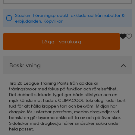
läder
lbehör
r
lbehör
kläder
Stadium Föreningsprodukt, exkluderad från rabatter &
erbjudanden.
Köpvillkor
asögon
äder
r
Lägg i varukorg
r
s
Beskrivning
äder
ård
äder
Tiro 26 League Training Pants från adidas är
träningsbyxor med fokus på funktion och rörelsefrihet.
Det dubbelt stickade tyget ger både slitstyrka och en
mjuk känsla mot huden. CLIMACOOL-teknologi leder bort
s
s
fukt för att hålla kroppen torr och bekväm. Midjan har
dragsko för justerbar passform, medan dragkedjor vid
bensluten gör byxorna enkla att ta av och på över skor.
Sidofickor med dragkedja håller småsaker säkra under
ård
ård
hela passet.