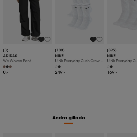
(3)
(188)
(895)
ADIDAS
NIKE
NIKE
We Woven Pant
U Nk Everyday Cush Crew
U Nk Everyday C
6pr-Bd
3pr
0:-
249:-
169:-
Andra gillade