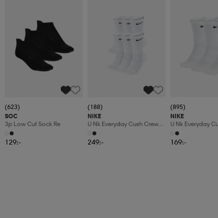
(623)
(188)
(895)
SOC
NIKE
NIKE
3p Low Cut Sock Re
U Nk Everyday Cush Crew
U Nk Everyday C
6pr-Bd
3pr
129:-
249:-
169:-