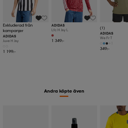
Exkluderad från
ADIDAS
(1)
Lfc H Jsy L
kampanjer
ADIDAS
ADIDAS
We Fr T
1 349:-
Juve H Jsy
+1
349:-
1 199:-
Andra köpte även