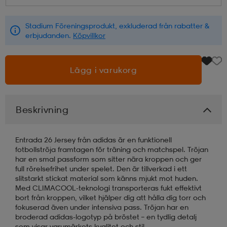
läder
lbehör
r
lbehör
kläder
Stadium Föreningsprodukt, exkluderad från rabatter &
erbjudanden.
Köpvillkor
asögon
äder
r
Lägg i varukorg
r
s
Beskrivning
äder
ård
äder
Entrada 26 Jersey från adidas är en funktionell
fotbollströja framtagen för träning och matchspel. Tröjan
har en smal passform som sitter nära kroppen och ger
full rörelsefrihet under spelet. Den är tillverkad i ett
s
s
slitstarkt stickat material som känns mjukt mot huden.
Med CLIMACOOL-teknologi transporteras fukt effektivt
bort från kroppen, vilket hjälper dig att hålla dig torr och
fokuserad även under intensiva pass. Tröjan har en
ård
ård
broderad adidas-logotyp på bröstet – en tydlig detalj
som visar varumärkets kvalitet och stil.