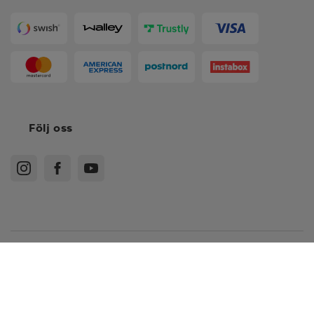
Följ oss
Köpvillkor
Medlemsvillkor
Integritetspolicy
Recensionspolicy
Cookies
Sitemap
XS