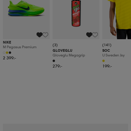
NIKE
(3)
(141)
M Pegasus Premium
GLOVEGLU
SOC
Gloveglu Megagrip
U Sweden Jsy
2 399:-
279:-
199:-