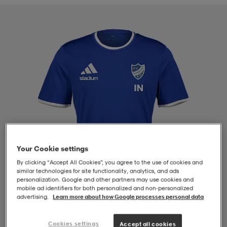
-BH
ngsskor
öjor & skjortor
ngsskor
ingsskor
ar
ingsskor
n
ingsskor
ts & toppar
or
n
kor
kor
öjor & skjortor
usskor
öjor & skjortor
skor
r
skor
n
tskor
Your Cookie settings
By clicking “Accept All Cookies”, you agree to the use of cookies and
similar technologies for site functionality, analytics, and ads
 & klänningar
or
r & pannband
or
 & klänningar
-/Tennisskor
personalization. Google and other partners may use cookies and
mobile ad identifiers for both personalized and non‑personalized
advertising.
Learn more about how Google processes personal data
r
andy-/Handbollsskor
kar & vantar
andy-/Handbollsskor
ller
ler
1
/
4
Cookies settings
Accept all cookies