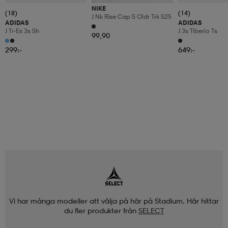
NIKE
(18)
(14)
J Nk Rise Cap S Oldr Trk S25
ADIDAS
ADIDAS
J Tr-Es 3s Sh
J 3s Tiberio Ts
99,90
299:-
649:-
Vi har många modeller att välja på här på Stadium. Här hittar
du fler produkter från
SELECT