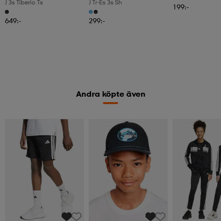
J 3s Tiberio Ts
J Tr-Es 3s Sh
199:-
649:-
299:-
Andra köpte även