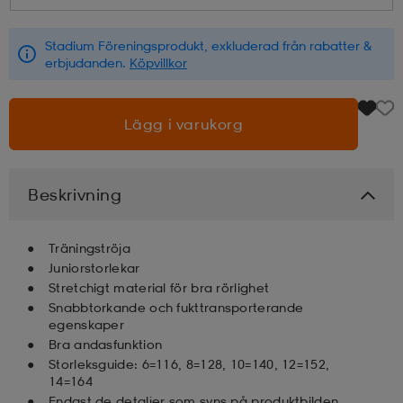
läder
lbehör
r
lbehör
kläder
Stadium Föreningsprodukt, exkluderad från rabatter &
erbjudanden.
Köpvillkor
asögon
äder
r
Lägg i varukorg
r
s
Beskrivning
äder
ård
äder
Träningströja
Juniorstorlekar
Stretchigt material för bra rörlighet
Snabbtorkande och fukttransporterande
s
s
egenskaper
Bra andasfunktion
Storleksguide: 6=116, 8=128, 10=140, 12=152,
ård
ård
14=164
Endast de detaljer som syns på produktbilden