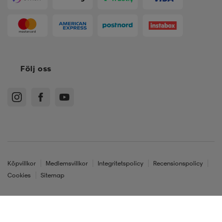
Följ oss
Köpvillkor
Medlemsvillkor
Integritetspolicy
Recensionspolicy
Cookies
Sitemap
Sverige - SEK