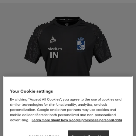
-BH
ngsskor
öjor & skjortor
ngsskor
ingsskor
ar
ingsskor
n
ingsskor
ts & toppar
or
n
kor
kor
öjor & skjortor
usskor
öjor & skjortor
skor
r
skor
n
tskor
Your Cookie settings
By clicking “Accept All Cookies”, you agree to the use of cookies and
 & klänningar
or
r & pannband
or
 & klänningar
-/Tennisskor
similar technologies for site functionality, analytics, and ads
personalization. Google and other partners may use cookies and
mobile ad identifiers for both personalized and non‑personalized
advertising.
Learn more about how Google processes personal data
r
andy-/Handbollsskor
kar & vantar
andy-/Handbollsskor
ller
ler
1
/
4