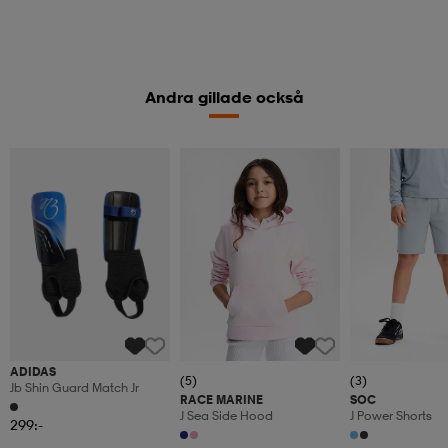
Andra gillade också
ADIDAS
(5)
(3)
Jb Shin Guard Match Jr
RACE MARINE
SOC
J Sea Side Hood
J Power Shorts
299:-