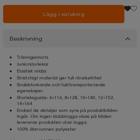
Lägg i varukorg
läder
lbehör
r
lbehör
kläder
asögon
äder
r
Beskrivning
Träningsshorts
r
s
Juniorstorlekar
Elastisk midja
Stretchigt material ger full rörelsefrihet
äder
ård
äder
Snabbtorkande och fukttransporterande
egenskaper
Storleksguide: 6=116, 8=128, 10=140, 12=152,
14=164
s
s
Endast de detaljer som syns på produktbilden
ingår. Om ingen klubblogga visas på bilden
levereras produkten utan logga.
100% återvunnen polyester
ård
ård