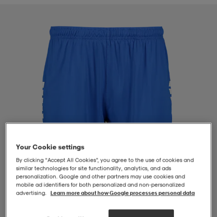
-BH
ngsskor
öjor & skjortor
ngsskor
ingsskor
ar
ingsskor
n
ingsskor
ts & toppar
or
n
kor
kor
öjor & skjortor
usskor
öjor & skjortor
skor
r
skor
n
tskor
Your Cookie settings
By clicking “Accept All Cookies”, you agree to the use of cookies and
 & klänningar
or
r & pannband
or
 & klänningar
-/Tennisskor
similar technologies for site functionality, analytics, and ads
personalization. Google and other partners may use cookies and
mobile ad identifiers for both personalized and non‑personalized
advertising.
Learn more about how Google processes personal data
r
andy-/Handbollsskor
kar & vantar
andy-/Handbollsskor
ller
ler
1
/
4