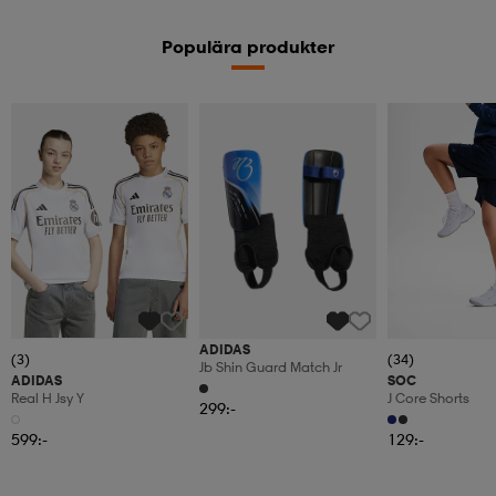
Populära produkter
ADIDAS
(3)
(34)
Jb Shin Guard Match Jr
ADIDAS
SOC
Real H Jsy Y
J Core Shorts
299:-
599:-
129:-