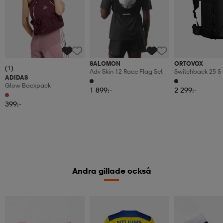
SALOMON
ORTOVOX
(1)
Adv Skin 12 Race Flag Set
Switchback 25 S
ADIDAS
Glow Backpack
1 899:-
2 299:-
399:-
Andra gillade också