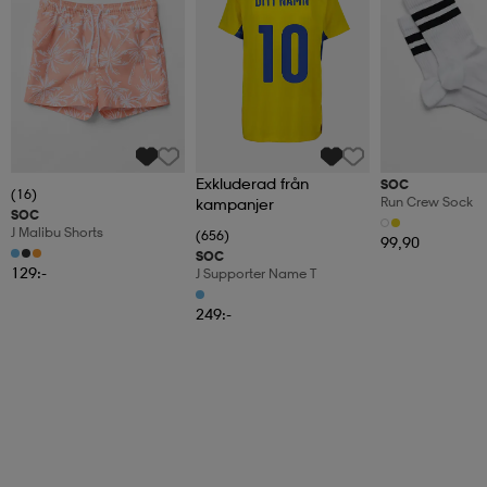
Exkluderad från
SOC
(16)
Run Crew Sock
kampanjer
SOC
J Malibu Shorts
(656)
99,90
SOC
129:-
J Supporter Name T
249:-