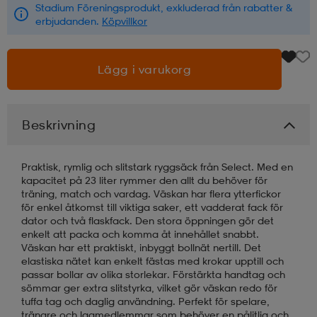
Stadium Föreningsprodukt, exkluderad från rabatter &
erbjudanden.
Köpvillkor
läder
lbehör
r
lbehör
kläder
Lägg i varukorg
asögon
äder
r
Beskrivning
r
s
Praktisk, rymlig och slitstark ryggsäck från Select. Med en
kapacitet på 23 liter rymmer den allt du behöver för
äder
ård
äder
träning, match och vardag. Väskan har flera ytterfickor
för enkel åtkomst till viktiga saker, ett vadderat fack för
dator och två flaskfack. Den stora öppningen gör det
enkelt att packa och komma åt innehållet snabbt.
s
s
Väskan har ett praktiskt, inbyggt bollnät nertill. Det
elastiska nätet kan enkelt fästas med krokar upptill och
passar bollar av olika storlekar. Förstärkta handtag och
sömmar ger extra slitstyrka, vilket gör väskan redo för
ård
ård
tuffa tag och daglig användning. Perfekt för spelare,
tränare och lagmedlemmar som behöver en pålitlig och