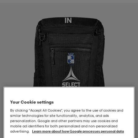
-BH
ngsskor
öjor & skjortor
ngsskor
ingsskor
ar
ingsskor
n
ingsskor
ts & toppar
or
n
kor
kor
öjor & skjortor
usskor
öjor & skjortor
skor
r
skor
n
tskor
Your Cookie settings
 & klänningar
or
r & pannband
or
 & klänningar
-/Tennisskor
By clicking “Accept All Cookies”, you agree to the use of cookies and
similar technologies for site functionality, analytics, and ads
personalization. Google and other partners may use cookies and
mobile ad identifiers for both personalized and non‑personalized
r
andy-/Handbollsskor
kar & vantar
andy-/Handbollsskor
ller
ler
advertising.
Learn more about how Google processes personal data
1
/
4