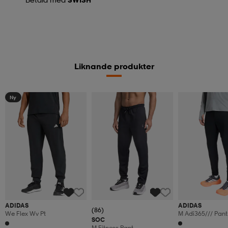
Liknande produkter
Ny
ADIDAS
ADIDAS
(86)
We Flex Wv Pt
M Adi365/// Pant
SOC
M Fitness Pant