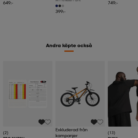
649:-
749:-
399:-
Andra köpte också
Exkluderad från
(2)
(13)
kampanjer