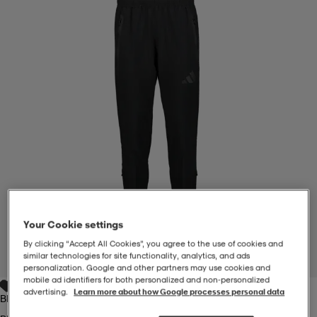
-BH
ngsskor
öjor & skjortor
ngsskor
ingsskor
ar
ingsskor
n
ingsskor
ts & toppar
or
n
kor
kor
öjor & skjortor
usskor
öjor & skjortor
skor
r
skor
n
tskor
Your Cookie settings
 & klänningar
or
r & pannband
or
 & klänningar
-/Tennisskor
By clicking “Accept All Cookies”, you agree to the use of cookies and
similar technologies for site functionality, analytics, and ads
1
/
4
personalization. Google and other partners may use cookies and
mobile ad identifiers for both personalized and non‑personalized
advertising.
Learn more about how Google processes personal data
r
andy-/Handbollsskor
kar & vantar
andy-/Handbollsskor
ller
ler
Black/black