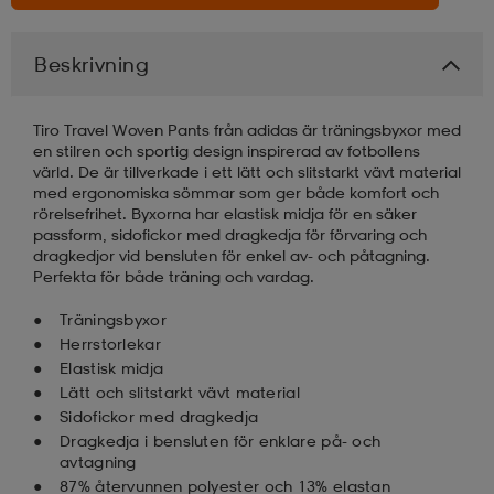
läder
lbehör
r
lbehör
kläder
Beskrivning
Tiro Travel Woven Pants från adidas är träningsbyxor med
asögon
äder
r
en stilren och sportig design inspirerad av fotbollens
värld. De är tillverkade i ett lätt och slitstarkt vävt material
med ergonomiska sömmar som ger både komfort och
rörelsefrihet. Byxorna har elastisk midja för en säker
r
s
passform, sidofickor med dragkedja för förvaring och
dragkedjor vid bensluten för enkel av- och påtagning.
Perfekta för både träning och vardag.
äder
ård
äder
Träningsbyxor
Herrstorlekar
Elastisk midja
s
s
Lätt och slitstarkt vävt material
Sidofickor med dragkedja
Dragkedja i bensluten för enklare på- och
avtagning
ård
ård
87% återvunnen polyester och 13% elastan