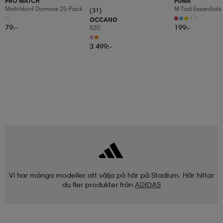
PRO MATCH
PUMA
Matchkort Domare 25-Pack
M Tad Essentials
(31)
Tee
+3
OCCANO
79:-
199:-
X20
3 499:-
Vi har många modeller att välja på här på Stadium. Här hittar
du fler produkter från
ADIDAS