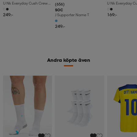
U Nk Everyday Cush Crew
U Nk Everyday C
(656)
6pr-Bd
3pr
SOC
249:-
169:-
J Supporter Name T
249:-
Andra köpte även