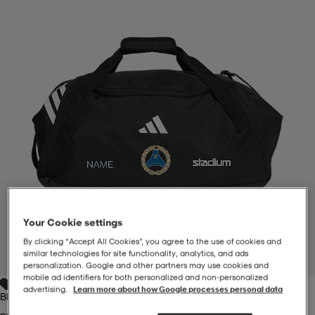
-BH
ngsskor
öjor & skjortor
ngsskor
ingsskor
ar
ingsskor
n
ingsskor
ts & toppar
or
n
kor
kor
öjor & skjortor
usskor
öjor & skjortor
skor
r
skor
n
tskor
Your Cookie settings
 & klänningar
or
r & pannband
or
 & klänningar
-/Tennisskor
By clicking “Accept All Cookies”, you agree to the use of cookies and
similar technologies for site functionality, analytics, and ads
1
/
4
personalization. Google and other partners may use cookies and
mobile ad identifiers for both personalized and non‑personalized
advertising.
Learn more about how Google processes personal data
r
andy-/Handbollsskor
kar & vantar
andy-/Handbollsskor
ller
ler
Black/white