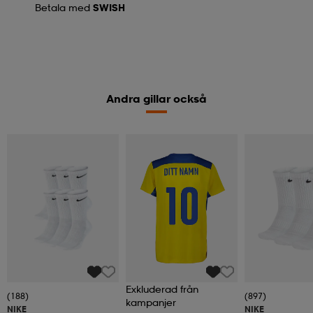
Betala med
SWISH
Andra gillar också
Exkluderad från
(188)
(897)
kampanjer
NIKE
NIKE