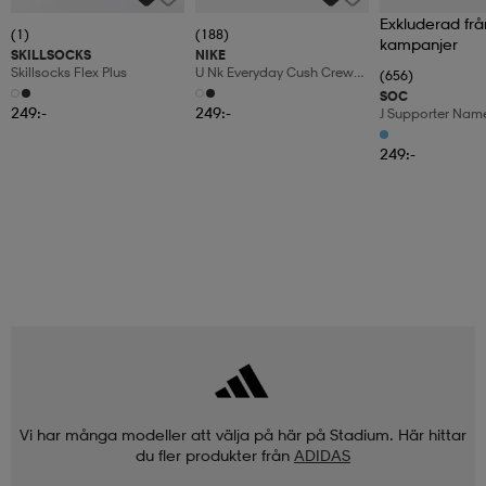
Exkluderad frå
(1)
(188)
kampanjer
SKILLSOCKS
NIKE
Skillsocks Flex Plus
U Nk Everyday Cush Crew
(656)
6pr-Bd
SOC
249:-
249:-
J Supporter Nam
249:-
Vi har många modeller att välja på här på Stadium. Här hittar
du fler produkter från
ADIDAS