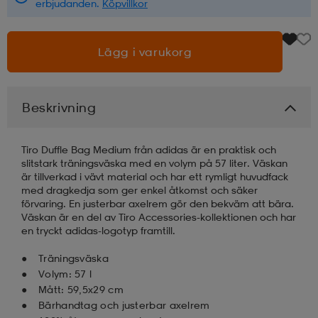
erbjudanden.
Köpvillkor
läder
lbehör
r
lbehör
kläder
Lägg i varukorg
asögon
äder
r
Beskrivning
r
s
Tiro Duffle Bag Medium från adidas är en praktisk och
slitstark träningsväska med en volym på 57 liter. Väskan
är tillverkad i vävt material och har ett rymligt huvudfack
med dragkedja som ger enkel åtkomst och säker
äder
ård
äder
förvaring. En justerbar axelrem gör den bekväm att bära.
Väskan är en del av Tiro Accessories-kollektionen och har
en tryckt adidas-logotyp framtill.
s
s
Träningsväska
Volym: 57 l
Mått: 59,5x29 cm
ård
ård
Bärhandtag och justerbar axelrem