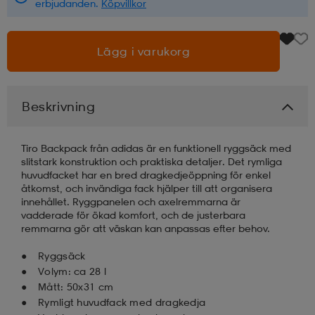
erbjudanden.
Köpvillkor
läder
lbehör
r
lbehör
kläder
Lägg i varukorg
asögon
äder
r
Beskrivning
r
s
Tiro Backpack från adidas är en funktionell ryggsäck med
slitstark konstruktion och praktiska detaljer. Det rymliga
huvudfacket har en bred dragkedjeöppning för enkel
åtkomst, och invändiga fack hjälper till att organisera
äder
ård
äder
innehållet. Ryggpanelen och axelremmarna är
vadderade för ökad komfort, och de justerbara
remmarna gör att väskan kan anpassas efter behov.
s
s
Ryggsäck
Volym: ca 28 l
Mått: 50x31 cm
ård
ård
Rymligt huvudfack med dragkedja