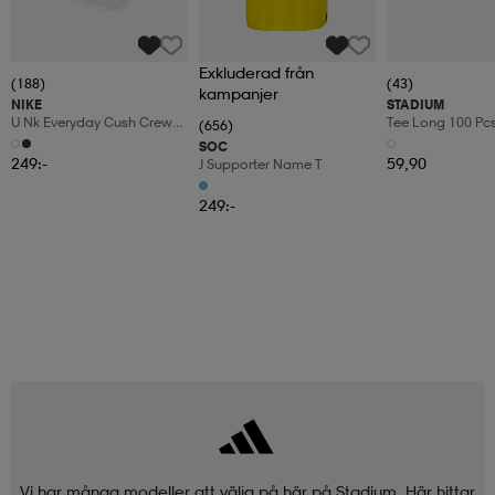
Exkluderad från
(188)
(43)
kampanjer
NIKE
STADIUM
U Nk Everyday Cush Crew
Tee Long 100 Pc
(656)
6pr-Bd
SOC
249:-
59,90
J Supporter Name T
249:-
Vi har många modeller att välja på här på Stadium. Här hittar