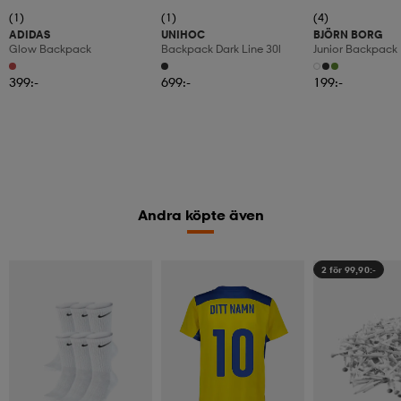
(1)
(1)
(4)
ADIDAS
UNIHOC
BJÖRN BORG
Glow Backpack
Backpack Dark Line 30l
Junior Backpack
399:-
699:-
199:-
Andra köpte även
2 för 99,90:-