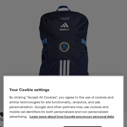
-BH
ngsskor
öjor & skjortor
ngsskor
ingsskor
ar
ingsskor
n
ingsskor
ts & toppar
or
n
kor
kor
öjor & skjortor
usskor
öjor & skjortor
skor
r
skor
n
tskor
Your Cookie settings
 & klänningar
or
r & pannband
or
 & klänningar
-/Tennisskor
By clicking “Accept All Cookies”, you agree to the use of cookies and
similar technologies for site functionality, analytics, and ads
1
/
2
personalization. Google and other partners may use cookies and
mobile ad identifiers for both personalized and non‑personalized
advertising.
Learn more about how Google processes personal data
r
andy-/Handbollsskor
kar & vantar
andy-/Handbollsskor
ller
ler
Tenabl/white