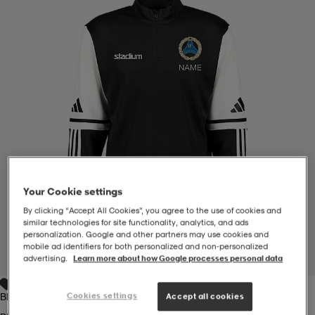
-BH
ngsskor
öjor & skjortor
ngsskor
ingsskor
ar
ingsskor
n
ingsskor
ts & toppar
or
n
kor
kor
öjor & skjortor
usskor
öjor & skjortor
skor
r
skor
n
tskor
Your Cookie settings
By clicking “Accept All Cookies”, you agree to the use of cookies and
similar technologies for site functionality, analytics, and ads
personalization. Google and other partners may use cookies and
 & klänningar
or
r & pannband
or
 & klänningar
-/Tennisskor
mobile ad identifiers for both personalized and non‑personalized
1
/
4
advertising.
Learn more about how Google processes personal data
r
andy-/Handbollsskor
kar & vantar
andy-/Handbollsskor
ller
ler
Black/white
Cookies settings
Accept all cookies