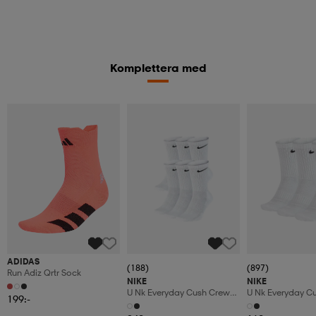
Komplettera med
ADIDAS
(188)
(897)
Run Adiz Qrtr Sock
NIKE
NIKE
U Nk Everyday Cush Crew
U Nk Everyday C
199:-
6pr-Bd
3pr