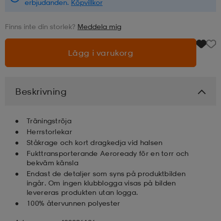
erbjudanden.
Köpvillkor
läder
lbehör
r
lbehör
kläder
Finns inte din storlek?
Meddela mig
Lägg i varukorg
asögon
äder
r
Beskrivning
r
s
Träningströja
Herrstorlekar
äder
ård
äder
Ståkrage och kort dragkedja vid halsen
Fukttransporterande Aeroready för en torr och
bekväm känsla
s
s
Endast de detaljer som syns på produktbilden
ingår. Om ingen klubblogga visas på bilden
levereras produkten utan logga.
100% återvunnen polyester
ård
ård