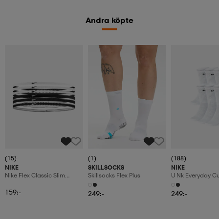
Andra köpte
(15)
(1)
(188)
NIKE
SKILLSOCKS
NIKE
Nike Flex Classic Slim
Skillsocks Flex Plus
U Nk Everyday C
Headbands 6pk
6pr-Bd
159:-
249:-
249:-