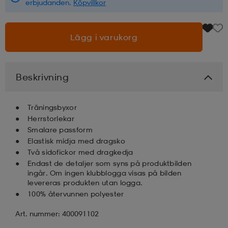
erbjudanden.
Köpvillkor
läder
lbehör
r
lbehör
kläder
Lägg i varukorg
asögon
äder
r
Beskrivning
r
s
Träningsbyxor
Herrstorlekar
Smalare passform
äder
ård
äder
Elastisk midja med dragsko
Två sidofickor med dragkedja
Endast de detaljer som syns på produktbilden
ingår. Om ingen klubblogga visas på bilden
s
s
levereras produkten utan logga.
100% återvunnen polyester
ård
ård
Art. nummer: 400091102