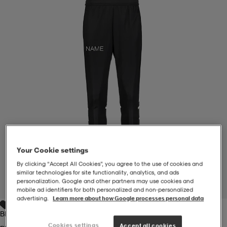
-BH
ngsskor
öjor & skjortor
ngsskor
ingsskor
ar
ingsskor
n
ingsskor
ts & toppar
or
n
kor
kor
öjor & skjortor
usskor
öjor & skjortor
skor
r
skor
n
tskor
Your Cookie settings
By clicking “Accept All Cookies”, you agree to the use of cookies and
 & klänningar
or
r & pannband
or
 & klänningar
-/Tennisskor
similar technologies for site functionality, analytics, and ads
personalization. Google and other partners may use cookies and
1
/
4
mobile ad identifiers for both personalized and non‑personalized
advertising.
Learn more about how Google processes personal data
r
andy-/Handbollsskor
kar & vantar
andy-/Handbollsskor
ller
ler
Black/white
Cookies settings
Accept all cookies