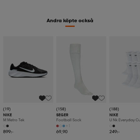
Andra köpte också
(19)
(158)
(188)
NIKE
SEGER
NIKE
M Metro Tek
Football Sock
U Nk Everyday C
6pr-Bd
+1
899:-
69,90
249:-