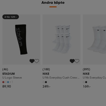
Andra köpte
2 för 129:-
(46)
(188)
(895)
STADIUM
NIKE
NIKE
U Logo Sleeve
U Nk Everyday Cush Crew
U Nk Everyday C
6pr-Bd
3pr
+1
89,90
249:-
169:-