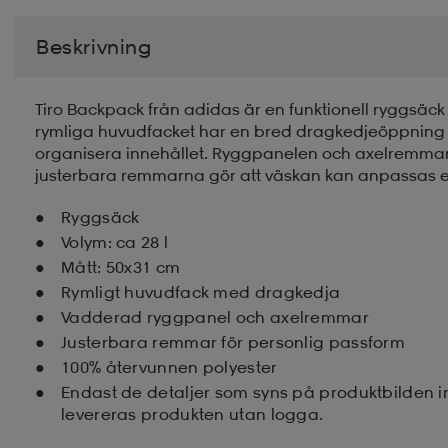
Beskrivning
Tiro Backpack från adidas är en funktionell ryggsäck 
rymliga huvudfacket har en bred dragkedjeöppning för
organisera innehållet. Ryggpanelen och axelremmar
justerbara remmarna gör att väskan kan anpassas e
Ryggsäck
Volym: ca 28 l
Mått: 50x31 cm
Rymligt huvudfack med dragkedja
Vadderad ryggpanel och axelremmar
Justerbara remmar för personlig passform
100% återvunnen polyester
Endast de detaljer som syns på produktbilden 
levereras produkten utan logga.