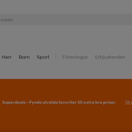
Herr
Barn
Sport
Föreningar
Erbjudanden
Superdeals – Fynda utvalda favoriter till extra bra priser.
Til