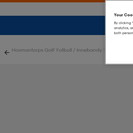
Your Cook
By clicking 
analytics, 
both person
|
Hovmantorps GoIF Fotboll / Innebandy
Tiro Backp