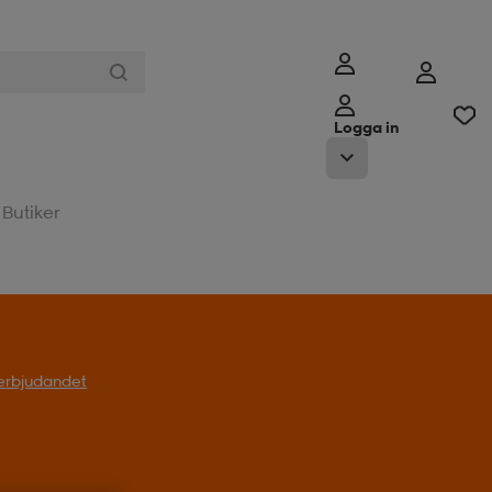
Logga in
Butiker
l erbjudandet