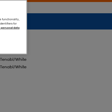
e functionality,
entifiers for
 personal data
Tenabl/white
Tenabl/white