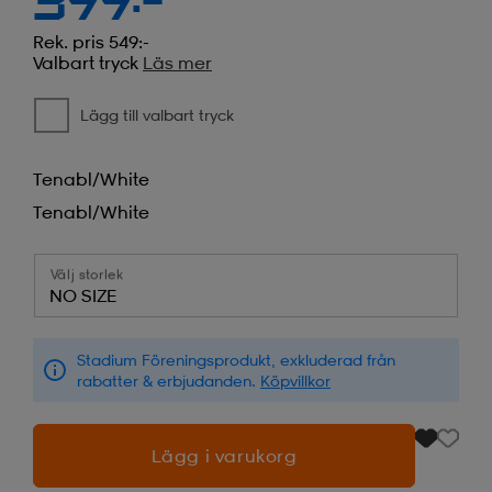
399:-
Rek. pris 549:-
Valbart tryck
Läs mer
Lägg till valbart tryck
Tenabl/white
Tenabl/white
Välj storlek
NO SIZE
Stadium Föreningsprodukt, exkluderad från
rabatter & erbjudanden.
Köpvillkor
Lägg i varukorg