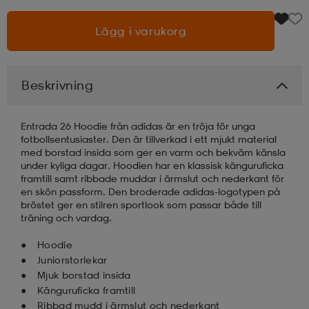
Lägg i varukorg
läder
lbehör
r
lbehör
kläder
asögon
äder
r
Beskrivning
Entrada 26 Hoodie från adidas är en tröja för unga
r
s
fotbollsentusiaster. Den är tillverkad i ett mjukt material
med borstad insida som ger en varm och bekväm känsla
under kyliga dagar. Hoodien har en klassisk känguruficka
framtill samt ribbade muddar i ärmslut och nederkant för
äder
ård
äder
en skön passform. Den broderade adidas-logotypen på
bröstet ger en stilren sportlook som passar både till
träning och vardag.
s
s
Hoodie
Juniorstorlekar
Mjuk borstad insida
ård
ård
Känguruficka framtill
Ribbad mudd i ärmslut och nederkant