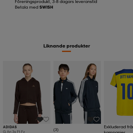
Föreningsprodukt, 3-8 dagars leveranstid
Betala med
SWISH
Liknande produkter
Exkluderad frå
ADIDAS
(3)
G An 3s Ft Fz
kampanjer