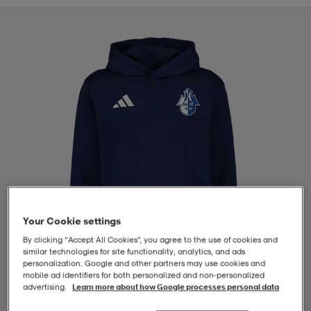
-BH
ngsskor
öjor & skjortor
ngsskor
ingsskor
ar
ingsskor
n
ingsskor
ts & toppar
or
n
kor
kor
öjor & skjortor
usskor
öjor & skjortor
skor
r
skor
n
tskor
Your Cookie settings
 & klänningar
or
r & pannband
or
 & klänningar
-/Tennisskor
By clicking “Accept All Cookies”, you agree to the use of cookies and
similar technologies for site functionality, analytics, and ads
personalization. Google and other partners may use cookies and
mobile ad identifiers for both personalized and non‑personalized
r
andy-/Handbollsskor
kar & vantar
andy-/Handbollsskor
ller
ler
advertising.
Learn more about how Google processes personal data
1
/
4