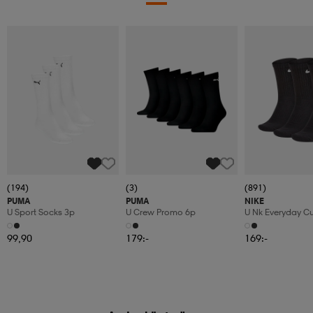
(194)
(3)
(891)
PUMA
PUMA
NIKE
U Sport Socks 3p
U Crew Promo 6p
U Nk Everyday C
3pr
99,90
179:-
169:-