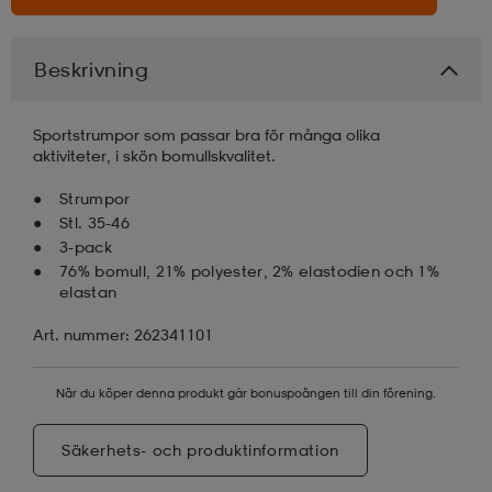
läder
lbehör
r
lbehör
kläder
Beskrivning
asögon
äder
r
Sportstrumpor som passar bra för många olika
aktiviteter, i skön bomullskvalitet.
Strumpor
r
s
Stl. 35-46
3-pack
76% bomull, 21% polyester, 2% elastodien och 1%
elastan
äder
ård
äder
Art. nummer: 262341101
s
s
När du köper denna produkt går bonuspoängen till din förening.
Säkerhets- och produktinformation
ård
ård