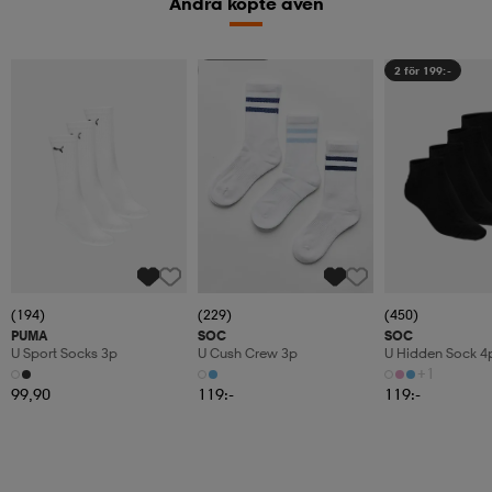
Andra köpte även
2 för 199:-
2 för 199:-
(194)
(229)
(450)
PUMA
SOC
SOC
U Sport Socks 3p
U Cush Crew 3p
U Hidden Sock 4
+1
99,90
119:-
119:-