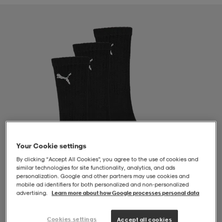
-BH
ngsskor
öjor & skjortor
ngsskor
ingsskor
ar
ingsskor
n
ingsskor
ts & toppar
or
n
kor
kor
öjor & skjortor
usskor
öjor & skjortor
skor
r
skor
n
tskor
Your Cookie settings
By clicking “Accept All Cookies”, you agree to the use of cookies and
 & klänningar
or
r & pannband
or
 & klänningar
-/Tennisskor
similar technologies for site functionality, analytics, and ads
personalization. Google and other partners may use cookies and
mobile ad identifiers for both personalized and non‑personalized
advertising.
Learn more about how Google processes personal data
r
andy-/Handbollsskor
kar & vantar
andy-/Handbollsskor
ller
ler
1
/
2
Cookies settings
Accept all cookies