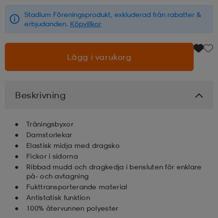
Stadium Föreningsprodukt, exkluderad från rabatter &
läder
lbehör
r
lbehör
kläder
erbjudanden.
Köpvillkor
Lägg i varukorg
asögon
äder
r
Beskrivning
r
s
Träningsbyxor
äder
ård
äder
Damstorlekar
Elastisk midja med dragsko
Fickor i sidorna
Ribbad mudd och dragkedja i bensluten för enklare
s
s
på- och avtagning
Fukttransporterande material
Antistatisk funktion
ård
ård
100% återvunnen polyester