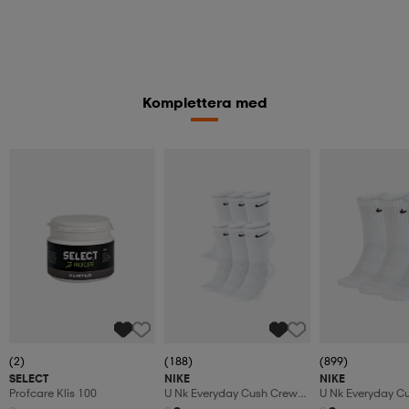
Komplettera med
(2)
(188)
(899)
SELECT
NIKE
NIKE
Profcare Klis 100
U Nk Everyday Cush Crew
U Nk Everyday C
6pr-Bd
3pr