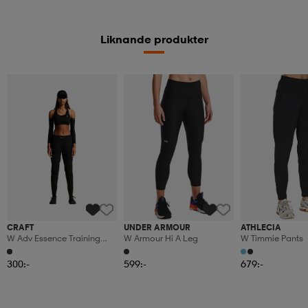
Liknande produkter
CRAFT
UNDER ARMOUR
ATHLECIA
W Adv Essence Training
W Armour Hi A Leg
W Timmie Pants
Pants 2
300:-
599:-
679:-