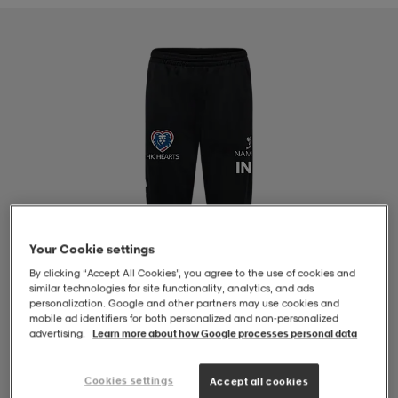
-BH
ngsskor
öjor & skjortor
ngsskor
ingsskor
ar
ingsskor
n
ingsskor
ts & toppar
or
n
kor
kor
öjor & skjortor
usskor
öjor & skjortor
skor
r
skor
n
tskor
Your Cookie settings
By clicking “Accept All Cookies”, you agree to the use of cookies and
similar technologies for site functionality, analytics, and ads
 & klänningar
or
r & pannband
or
 & klänningar
-/Tennisskor
personalization. Google and other partners may use cookies and
mobile ad identifiers for both personalized and non‑personalized
advertising.
Learn more about how Google processes personal data
r
andy-/Handbollsskor
kar & vantar
andy-/Handbollsskor
ller
ler
Cookies settings
Accept all cookies
1
/
5