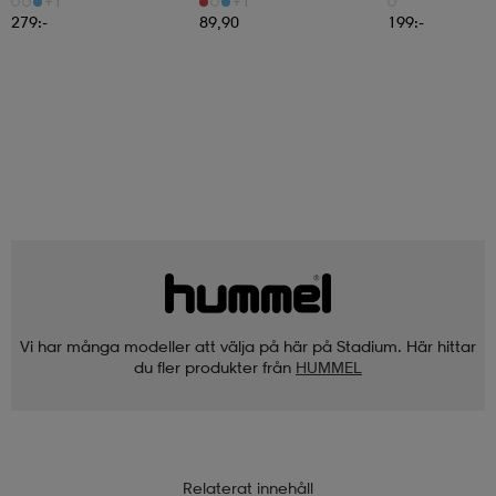
+1
+1
279:-
89,90
199:-
Vi har många modeller att välja på här på Stadium. Här hittar
du fler produkter från
HUMMEL
Relaterat innehåll