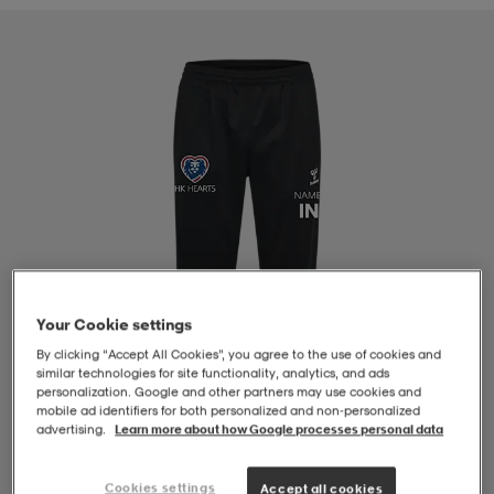
-BH
ngsskor
öjor & skjortor
ngsskor
ingsskor
ar
ingsskor
n
ingsskor
ts & toppar
or
n
kor
kor
öjor & skjortor
usskor
öjor & skjortor
skor
r
skor
n
tskor
Your Cookie settings
By clicking “Accept All Cookies”, you agree to the use of cookies and
 & klänningar
or
r & pannband
or
 & klänningar
-/Tennisskor
similar technologies for site functionality, analytics, and ads
personalization. Google and other partners may use cookies and
mobile ad identifiers for both personalized and non‑personalized
advertising.
Learn more about how Google processes personal data
r
andy-/Handbollsskor
kar & vantar
andy-/Handbollsskor
ller
ler
1
/
4
Cookies settings
Accept all cookies