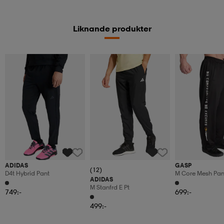
Liknande produkter
ADIDAS
GASP
(12)
D4t Hybrid Pant
M Core Mesh Pan
ADIDAS
M Stanfrd E Pt
749:-
699:-
499:-