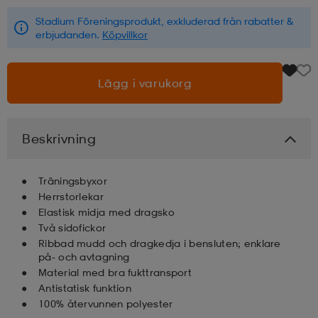
Stadium Föreningsprodukt, exkluderad från rabatter &
läder
lbehör
r
lbehör
kläder
erbjudanden.
Köpvillkor
Lägg i varukorg
asögon
äder
r
Beskrivning
r
s
Träningsbyxor
äder
ård
äder
Herrstorlekar
Elastisk midja med dragsko
Två sidofickor
Ribbad mudd och dragkedja i bensluten; enklare
s
s
på- och avtagning
Material med bra fukttransport
Antistatisk funktion
ård
ård
100% återvunnen polyester