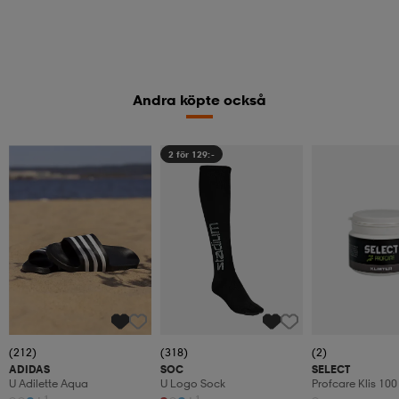
Andra köpte också
2 för 129:-
(212)
(318)
(2)
ADIDAS
SOC
SELECT
U Adilette Aqua
U Logo Sock
Profcare Klis 100