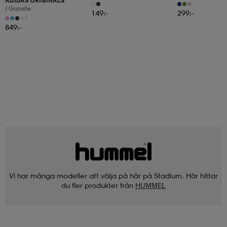
ADIDAS ORIGINALS
Pack
J Gazelle
149:-
299:-
+1
849:-
Vi har många modeller att välja på här på Stadium. Här hittar
du fler produkter från
HUMMEL