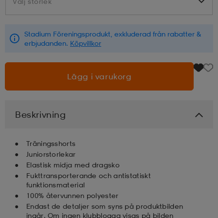
Välj storlek
Välj storlek
läder
lbehör
r
lbehör
kläder
Stadium Föreningsprodukt, exkluderad från rabatter &
erbjudanden.
Köpvillkor
asögon
äder
r
Lägg i varukorg
r
s
Beskrivning
äder
ård
äder
Träningsshorts
Juniorstorlekar
Elastisk midja med dragsko
s
s
Fukttransporterande och antistatiskt
funktionsmaterial
100% återvunnen polyester
ård
ård
Endast de detaljer som syns på produktbilden
ingår. Om ingen klubblogga visas på bilden