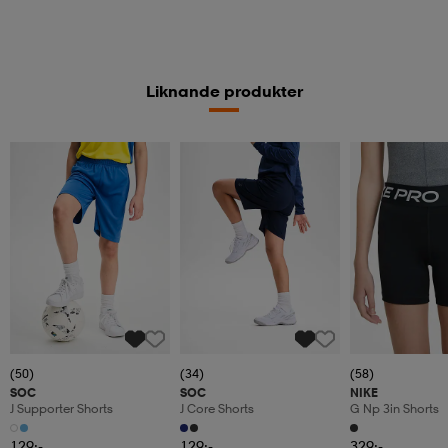
Liknande produkter
(50)
(34)
(58)
SOC
SOC
NIKE
J Supporter Shorts
J Core Shorts
G Np 3in Shorts
129:-
129:-
329:-