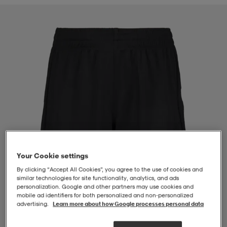
-BH
ngsskor
öjor & skjortor
ngsskor
ingsskor
ar
ingsskor
n
ingsskor
ts & toppar
or
n
kor
kor
öjor & skjortor
usskor
öjor & skjortor
skor
r
skor
n
tskor
Your Cookie settings
By clicking “Accept All Cookies”, you agree to the use of cookies and
 & klänningar
or
r & pannband
or
 & klänningar
-/Tennisskor
similar technologies for site functionality, analytics, and ads
personalization. Google and other partners may use cookies and
mobile ad identifiers for both personalized and non‑personalized
advertising.
Learn more about how Google processes personal data
r
andy-/Handbollsskor
kar & vantar
andy-/Handbollsskor
ller
ler
1
/
4