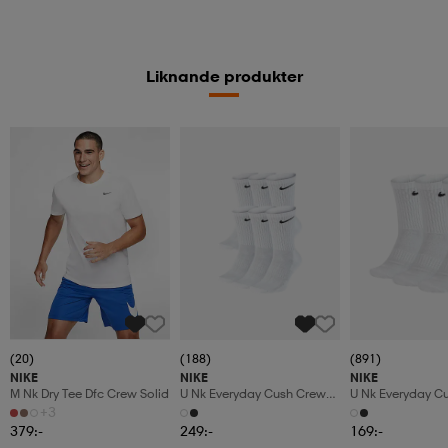
Liknande produkter
(20)
(188)
(891)
NIKE
NIKE
NIKE
M Nk Dry Tee Dfc Crew Solid
U Nk Everyday Cush Crew
U Nk Everyday C
6pr-Bd
3pr
+3
379:-
249:-
169:-