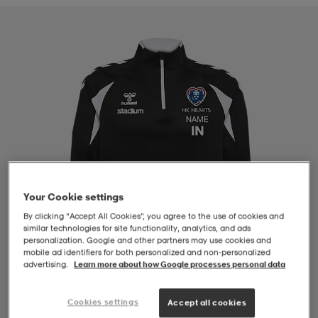
-BH
ngsskor
öjor & skjortor
ngsskor
ingsskor
ar
ingsskor
n
ingsskor
ts & toppar
or
n
kor
kor
öjor & skjortor
usskor
öjor & skjortor
skor
r
skor
n
tskor
Your Cookie settings
By clicking “Accept All Cookies”, you agree to the use of cookies and
similar technologies for site functionality, analytics, and ads
 & klänningar
or
r & pannband
or
 & klänningar
-/Tennisskor
personalization. Google and other partners may use cookies and
mobile ad identifiers for both personalized and non‑personalized
advertising.
Learn more about how Google processes personal data
r
andy-/Handbollsskor
kar & vantar
andy-/Handbollsskor
ller
ler
Cookies settings
Accept all cookies
1
/
4