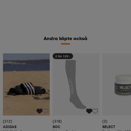
Andra köpte också
2 för 129:-
(212)
(318)
(2)
ADIDAS
SOC
SELECT