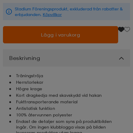
Stadium Föreningsprodukt, exkluderad från rabatter &
läder
lbehör
r
lbehör
kläder
erbjudanden.
Köpvillkor
Lägg i varukorg
asögon
äder
r
Beskrivning
r
s
Träningströja
äder
ård
äder
Herrstorlekar
Högre krage
Kort dragkedja med skavskydd vid hakan
Fukttransporterande material
s
s
Antistatisk funktion
100% återvunnen polyester
Endast de detaljer som syns på produktbilden
ård
ård
ingår. Om ingen klubblogga visas på bilden
levereras produkten utan logga.