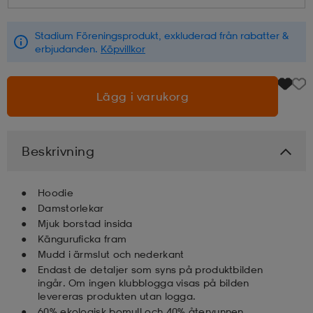
läder
lbehör
r
lbehör
kläder
Stadium Föreningsprodukt, exkluderad från rabatter &
erbjudanden.
Köpvillkor
asögon
äder
r
Lägg i varukorg
r
s
Beskrivning
äder
ård
äder
Hoodie
Damstorlekar
Mjuk borstad insida
Känguruficka fram
s
s
Mudd i ärmslut och nederkant
Endast de detaljer som syns på produktbilden
ingår. Om ingen klubblogga visas på bilden
ård
ård
levereras produkten utan logga.
60% ekologisk bomull och 40% återvunnen