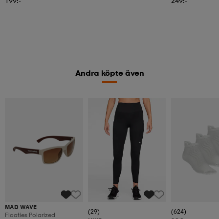
199:-
249:-
Andra köpte även
MAD WAVE
(29)
(624)
Floaties Polarized