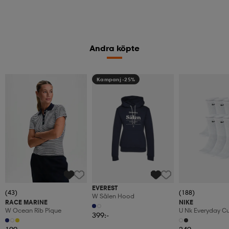
Andra köpte
Kampanj -25%
EVEREST
(43)
(188)
W Sälen Hood
RACE MARINE
NIKE
W Ocean Rib Pique
U Nk Everyday C
399:-
6pr-Bd