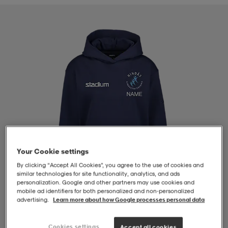
-BH
ngsskor
öjor & skjortor
ngsskor
ingsskor
ar
ingsskor
n
ingsskor
ts & toppar
or
n
kor
kor
öjor & skjortor
usskor
öjor & skjortor
skor
r
skor
n
tskor
Your Cookie settings
By clicking “Accept All Cookies”, you agree to the use of cookies and
 & klänningar
or
r & pannband
or
 & klänningar
-/Tennisskor
similar technologies for site functionality, analytics, and ads
personalization. Google and other partners may use cookies and
mobile ad identifiers for both personalized and non‑personalized
advertising.
Learn more about how Google processes personal data
r
andy-/Handbollsskor
kar & vantar
andy-/Handbollsskor
ller
ler
1
/
4
Cookies settings
Accept all cookies