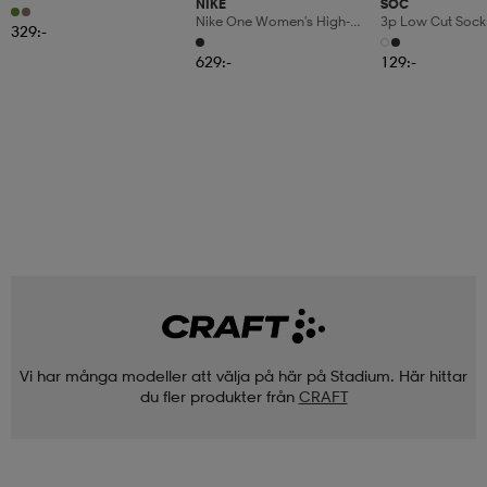
NIKE
SOC
Nike One Women's High-
3p Low Cut Sock
329:-
Waisted 7/8 L
629:-
129:-
Vi har många modeller att välja på här på Stadium. Här hittar
du fler produkter från
CRAFT