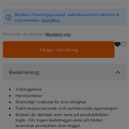
läder
lbehör
r
lbehör
kläder
Stadium Föreningsprodukt, exkluderad från rabatter &
erbjudanden.
Köpvillkor
Finns inte din storlek?
Meddela mig
asögon
äder
r
Lägg i varukorg
r
s
Beskrivning
äder
ård
äder
Träningslinne
Herrstorlekar
s
s
Stretchigt material för bra rörlighet
Fukttransporterande och ventilerande egenskaper
Endast de detaljer som syns på produktbilden
ingår. Om ingen klubblogga visas på bilden
ård
ård
levereras produkten utan logga.