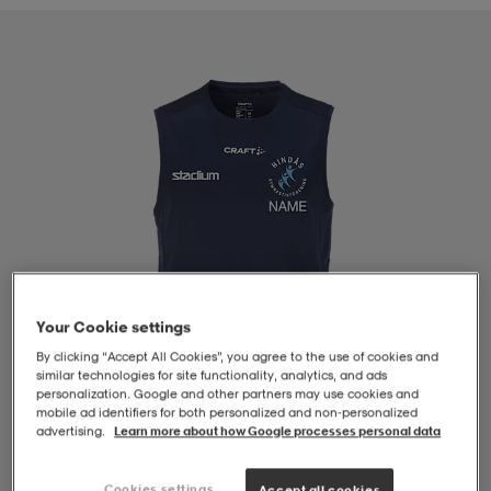
-BH
ngsskor
öjor & skjortor
ngsskor
ingsskor
ar
ingsskor
n
ingsskor
ts & toppar
or
n
kor
kor
öjor & skjortor
usskor
öjor & skjortor
skor
r
skor
n
tskor
Your Cookie settings
By clicking “Accept All Cookies”, you agree to the use of cookies and
 & klänningar
or
r & pannband
or
 & klänningar
-/Tennisskor
similar technologies for site functionality, analytics, and ads
personalization. Google and other partners may use cookies and
mobile ad identifiers for both personalized and non‑personalized
advertising.
Learn more about how Google processes personal data
r
andy-/Handbollsskor
kar & vantar
andy-/Handbollsskor
ller
ler
1
/
2
Cookies settings
Accept all cookies