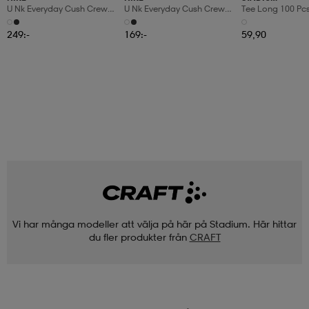
U Nk Everyday Cush Crew
U Nk Everyday Cush Crew
Tee Long 100 Pc
6pr-Bd
3pr
249:-
169:-
59,90
Vi har många modeller att välja på här på Stadium. Här hittar
du fler produkter från
CRAFT