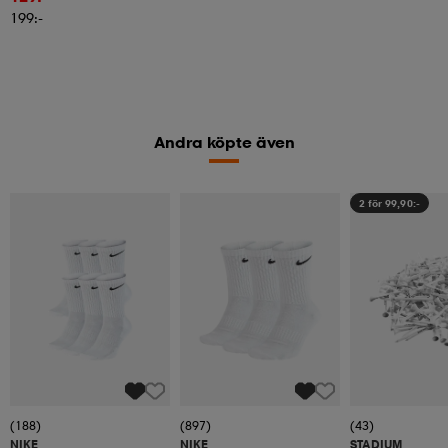
199:-
Andra köpte även
2 för 99,90:-
(188)
(897)
(43)
NIKE
NIKE
STADIUM