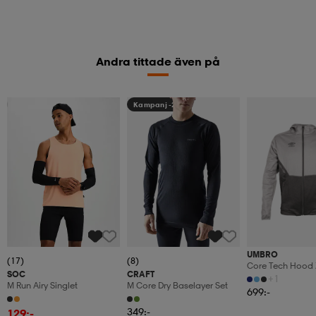
Andra tittade även på
Sänkt pris
Kampanj -25%
UMBRO
(17)
(8)
Core Tech Hood 
SOC
CRAFT
+1
M Run Airy Singlet
M Core Dry Baselayer Set
699:-
349:-
129:-