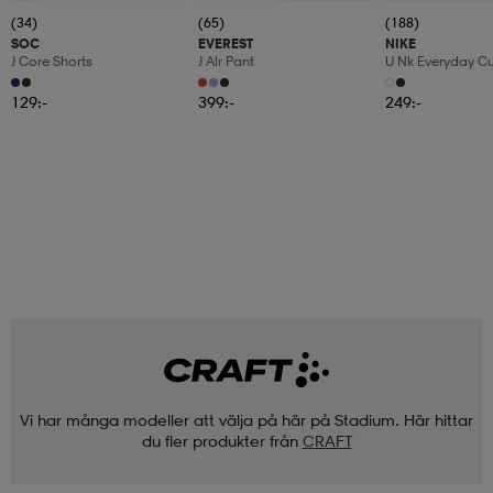
(34)
(65)
(188)
SOC
EVEREST
NIKE
J Core Shorts
J Alr Pant
U Nk Everyday C
6pr-Bd
129:-
399:-
249:-
Vi har många modeller att välja på här på Stadium. Här hittar
du fler produkter från
CRAFT