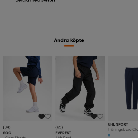
Andra köpte
Kampanj -25%
UHL SPORT
(34)
(65)
Träningsbyxa Cla
SOC
EVEREST
J Core Shorts
J Alr Pant