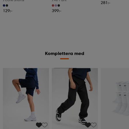
281:-
129:-
399:-
Komplettera med
Kampanj -25%