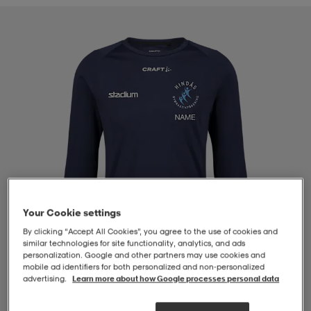
-BH
ngsskor
öjor & skjortor
ngsskor
ingsskor
ar
ingsskor
n
ingsskor
ts & toppar
or
n
kor
kor
öjor & skjortor
usskor
öjor & skjortor
skor
r
skor
n
tskor
Your Cookie settings
By clicking “Accept All Cookies”, you agree to the use of cookies and
 & klänningar
or
r & pannband
or
 & klänningar
-/Tennisskor
similar technologies for site functionality, analytics, and ads
personalization. Google and other partners may use cookies and
mobile ad identifiers for both personalized and non‑personalized
advertising.
Learn more about how Google processes personal data
r
andy-/Handbollsskor
kar & vantar
andy-/Handbollsskor
ller
ler
1
/
4