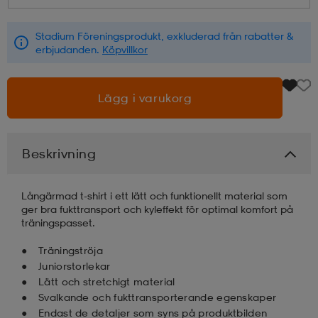
läder
lbehör
r
lbehör
kläder
Stadium Föreningsprodukt, exkluderad från rabatter &
erbjudanden.
Köpvillkor
asögon
äder
r
Lägg i varukorg
r
s
Beskrivning
äder
ård
äder
Långärmad t-shirt i ett lätt och funktionellt material som
ger bra fukttransport och kyleffekt för optimal komfort på
träningspasset.
s
s
Träningströja
Juniorstorlekar
Lätt och stretchigt material
Svalkande och fukttransporterande egenskaper
ård
ård
Endast de detaljer som syns på produktbilden