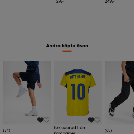
129:-
249:-
Andra köpte även
Kampanj -25%
Exkluderad från
(34)
(65)
kampanjer