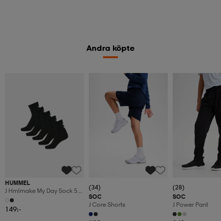
Andra köpte
HUMMEL
(34)
(28)
J Hmlmake My Day Sock 5-
SOC
SOC
Pack
J Core Shorts
J Power Pant
149:-