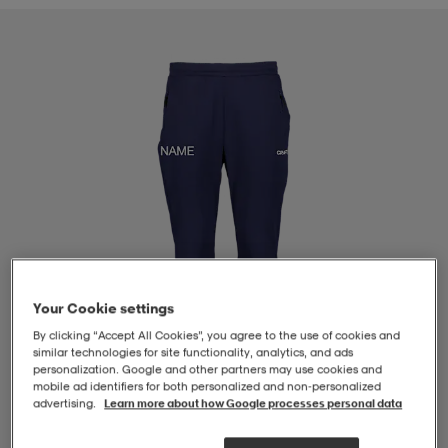
-BH
ngsskor
öjor & skjortor
ngsskor
ingsskor
ar
ingsskor
n
ingsskor
ts & toppar
or
n
kor
kor
öjor & skjortor
usskor
öjor & skjortor
skor
r
skor
n
tskor
Your Cookie settings
By clicking “Accept All Cookies”, you agree to the use of cookies and
 & klänningar
or
r & pannband
or
 & klänningar
-/Tennisskor
similar technologies for site functionality, analytics, and ads
personalization. Google and other partners may use cookies and
mobile ad identifiers for both personalized and non‑personalized
advertising.
Learn more about how Google processes personal data
r
andy-/Handbollsskor
kar & vantar
andy-/Handbollsskor
ller
ler
1
/
4