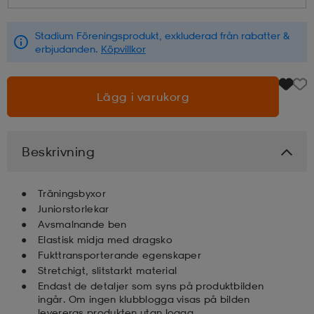
läder
lbehör
r
lbehör
kläder
Stadium Föreningsprodukt, exkluderad från rabatter &
erbjudanden.
Köpvillkor
asögon
äder
r
Lägg i varukorg
r
s
Beskrivning
äder
ård
äder
Träningsbyxor
Juniorstorlekar
Avsmalnande ben
Elastisk midja med dragsko
s
s
Fukttransporterande egenskaper
Stretchigt, slitstarkt material
Endast de detaljer som syns på produktbilden
ård
ård
ingår. Om ingen klubblogga visas på bilden
levereras produkten utan logga.