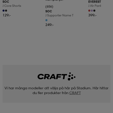
SOC
EVEREST
J Core Shorts
J Alr Pant
(656)
SOC
129:-
399:-
J Supporter Name T
249:-
Vi har många modeller att välja på här på Stadium. Här hittar
du fler produkter från
CRAFT