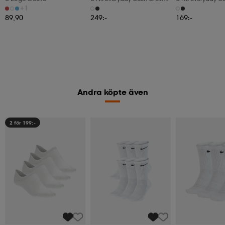
6pr-Bd
3pr
+1
89,90
249:-
169:-
Andra köpte även
2 för 199:-