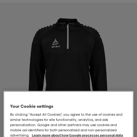
-BH
ngsskor
öjor & skjortor
ngsskor
ingsskor
ar
ingsskor
n
ingsskor
ts & toppar
or
n
kor
kor
öjor & skjortor
usskor
öjor & skjortor
skor
r
skor
n
tskor
 & klänningar
or
r & pannband
or
 & klänningar
-/Tennisskor
Your Cookie settings
By clicking “Accept All Cookies”, you agree to the use of cookies and
similar technologies for site functionality, analytics, and ads
personalization. Google and other partners may use cookies and
r
andy-/Handbollsskor
kar & vantar
andy-/Handbollsskor
ller
ler
mobile ad identifiers for both personalized and non‑personalized
1
/
4
advertising.
Learn more about how Google processes personal data