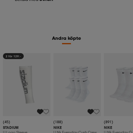
Andra köpte
2 för 129:-
(45)
(188)
(891)
STADIUM
NIKE
NIKE
U Logo Sleeve
U Nk Everyday Cush Crew
U Nk Everyday C