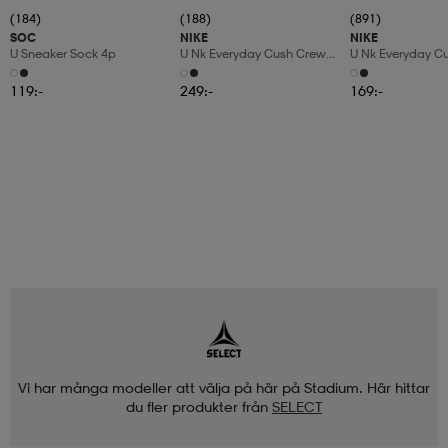
(184)
(188)
(891)
SOC
NIKE
NIKE
U Sneaker Sock 4p
U Nk Everyday Cush Crew
U Nk Everyday C
6pr-Bd
3pr
119:-
249:-
169:-
Vi har många modeller att välja på här på Stadium. Här hittar
du fler produkter från
SELECT