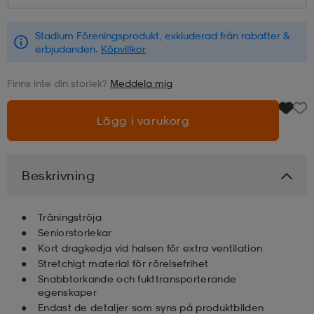
läder
lbehör
r
lbehör
kläder
Stadium Föreningsprodukt, exkluderad från rabatter &
erbjudanden.
Köpvillkor
Finns inte din storlek?
Meddela mig
asögon
äder
r
Lägg i varukorg
r
s
Beskrivning
äder
ård
äder
Träningströja
Seniorstorlekar
s
s
Kort dragkedja vid halsen för extra ventilation
Stretchigt material för rörelsefrihet
Snabbtorkande och fukttransporterande
egenskaper
ård
ård
Endast de detaljer som syns på produktbilden