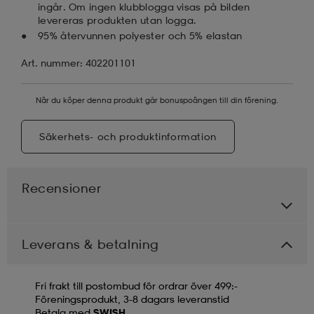
ingår. Om ingen klubblogga visas på bilden
levereras produkten utan logga.
95% återvunnen polyester och 5% elastan
Art. nummer: 402201101
När du köper denna produkt går bonuspoängen till din förening.
Säkerhets- och produktinformation
Recensioner
Leverans & betalning
Fri frakt till postombud för ordrar över 499:-
Föreningsprodukt, 3-8 dagars leveranstid
Betala med
SWISH