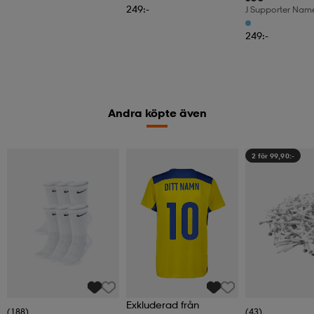
249:-
J Supporter Nam
249:-
Andra köpte även
2 för 99,90:-
Exkluderad från
(188)
(43)