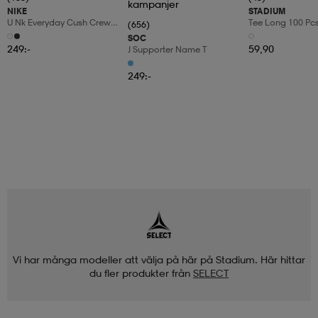
kampanjer
NIKE
STADIUM
U Nk Everyday Cush Crew
Tee Long 100 Pc
(656)
6pr-Bd
SOC
249:-
59,90
J Supporter Name T
249:-
Vi har många modeller att välja på här på Stadium. Här hittar
du fler produkter från
SELECT