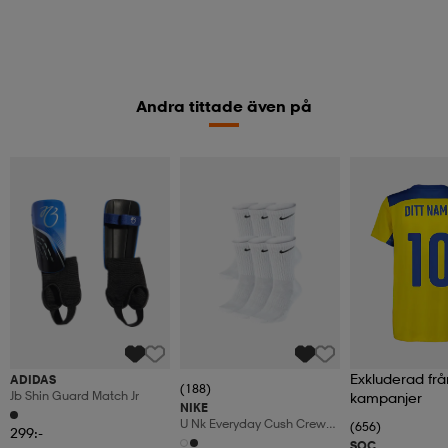
Andra tittade även på
Exkluderad frå
ADIDAS
(188)
Jb Shin Guard Match Jr
kampanjer
NIKE
U Nk Everyday Cush Crew
(656)
299:-
6pr-Bd
SOC