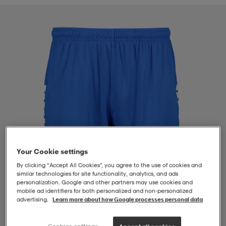
-BH
ngsskor
öjor & skjortor
ngsskor
ingsskor
ar
ingsskor
n
ingsskor
ts & toppar
or
n
kor
kor
öjor & skjortor
usskor
öjor & skjortor
skor
r
skor
n
tskor
Your Cookie settings
By clicking “Accept All Cookies”, you agree to the use of cookies and
 & klänningar
or
r & pannband
or
 & klänningar
-/Tennisskor
similar technologies for site functionality, analytics, and ads
personalization. Google and other partners may use cookies and
mobile ad identifiers for both personalized and non‑personalized
advertising.
Learn more about how Google processes personal data
r
andy-/Handbollsskor
kar & vantar
andy-/Handbollsskor
ller
ler
1
/
4