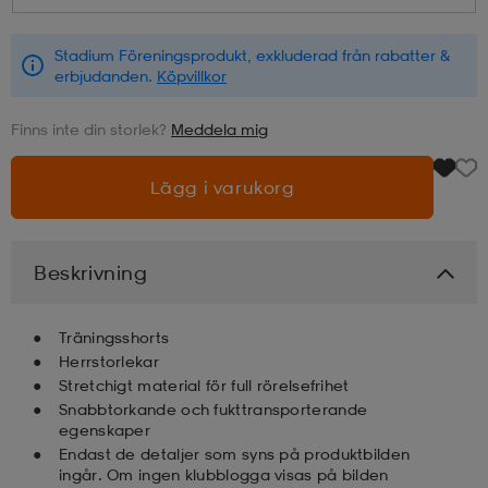
läder
lbehör
r
lbehör
kläder
Stadium Föreningsprodukt, exkluderad från rabatter &
erbjudanden.
Köpvillkor
Finns inte din storlek?
Meddela mig
asögon
äder
r
Lägg i varukorg
r
s
Beskrivning
äder
ård
äder
Träningsshorts
Herrstorlekar
s
s
Stretchigt material för full rörelsefrihet
Snabbtorkande och fukttransporterande
egenskaper
Endast de detaljer som syns på produktbilden
ård
ård
ingår. Om ingen klubblogga visas på bilden