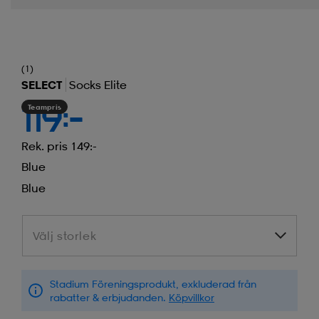
(1)
SELECT
Socks Elite
Teampris
119:-
Rek. pris 149:-
Blue
Blue
Välj storlek
Välj storlek
Stadium Föreningsprodukt, exkluderad från
rabatter & erbjudanden.
Köpvillkor