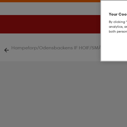
Your Cook
By clicking 
analytics, 
both person
|
Hampetorp/Odensbackens IF HOIF/SMÅ IF/SIF
Soc