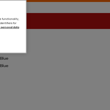
e functionality,
entifiers for
 personal data
Blue
Blue