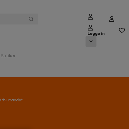
Logga in
Butiker
l erbjudandet