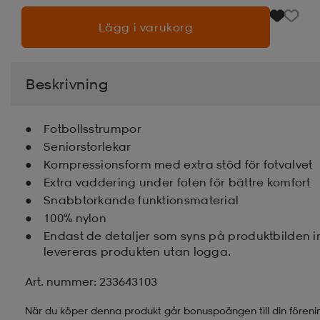
Lägg i varukorg
Beskrivning
Fotbollsstrumpor
Seniorstorlekar
Kompressionsform med extra stöd för fotvalvet
Extra vaddering under foten för bättre komfort
Snabbtorkande funktionsmaterial
100% nylon
Endast de detaljer som syns på produktbilden 
levereras produkten utan logga.
Art. nummer: 233643103
När du köper denna produkt går bonuspoängen till din föreni