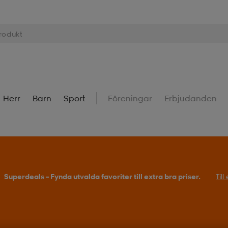
Herr
Barn
Sport
Föreningar
Erbjudanden
Superdeals – Fynda utvalda favoriter till extra bra priser.
Til