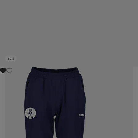
1
/
4