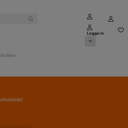
Logga in
Butiker
l erbjudandet