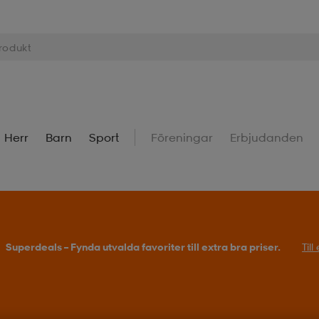
Herr
Barn
Sport
Föreningar
Erbjudanden
Superdeals – Fynda utvalda favoriter till extra bra priser.
Til