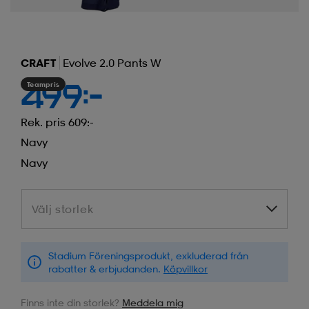
CRAFT
Evolve 2.0 Pants W
Teampris
499:-
Rek. pris 609:-
Navy
Navy
Välj storlek
Välj storlek
Stadium Föreningsprodukt, exkluderad från
rabatter & erbjudanden.
Köpvillkor
Finns inte din storlek?
Meddela mig