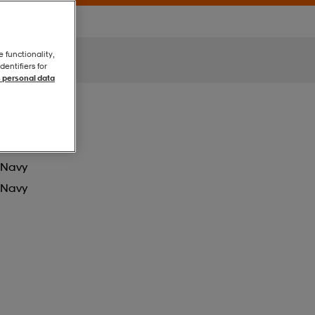
e functionality,
entifiers for
 personal data
Navy
Navy