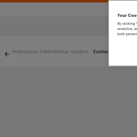
Your Cook
By clicking 
analytics, 
both person
|
Halmstads Fäktsällskap Section
Evolve 2.0 Pants W