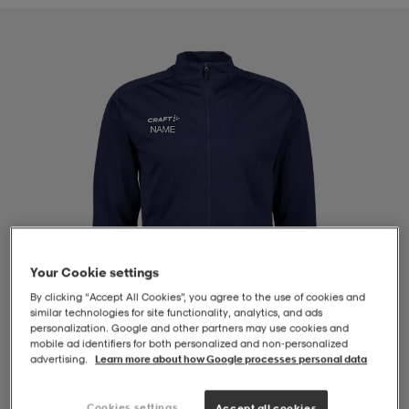
-BH
ngsskor
öjor & skjortor
ngsskor
ingsskor
ar
ingsskor
n
ingsskor
ts & toppar
or
n
kor
kor
öjor & skjortor
usskor
öjor & skjortor
skor
r
skor
n
tskor
Your Cookie settings
By clicking “Accept All Cookies”, you agree to the use of cookies and
 & klänningar
or
r & pannband
or
 & klänningar
-/Tennisskor
similar technologies for site functionality, analytics, and ads
personalization. Google and other partners may use cookies and
mobile ad identifiers for both personalized and non‑personalized
advertising.
Learn more about how Google processes personal data
r
andy-/Handbollsskor
kar & vantar
andy-/Handbollsskor
ller
ler
1
/
4
Cookies settings
Accept all cookies