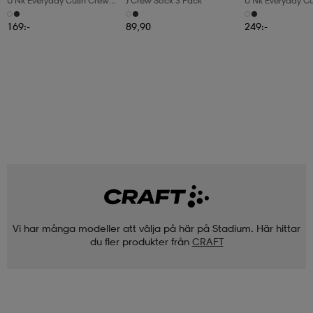
U Nk Everyday Cush Crew
J Crew Sock 3 Pack
U Nk Everyday C
3pr
6pr-Bd
169:-
89,90
249:-
Vi har många modeller att välja på här på Stadium. Här hittar
du fler produkter från
CRAFT