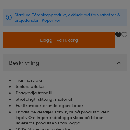
läder
lbehör
r
lbehör
kläder
Stadium Föreningsprodukt, exkluderad från rabatter &
erbjudanden.
Köpvillkor
asögon
äder
r
Lägg i varukorg
r
s
Beskrivning
äder
ård
äder
Träningströja
Juniorstorlekar
Dragkedja framtill
Stretchigt, slittåligt material
s
s
Fukttransporterande egenskaper
Endast de detaljer som syns på produktbilden
ingår. Om ingen klubblogga visas på bilden
ård
ård
levereras produkten utan logga.
100% återvunnen polyester