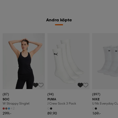
Andra köpte
(87)
(94)
(897)
SOC
PUMA
NIKE
W Strappy Singlet
J Crew Sock 3 Pack
U Nk Everyday C
3pr
+2
299:-
89,90
169:-