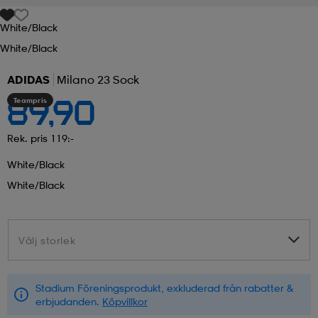
White/black
r & pannband
tskor
läder
tskor
r
ngsskor
White/black
ADIDAS
Milano 23 Sock
kar & vantar
skor
ukar
skor
kar & vantar
kor
Teampris
89,90
ukar
sskor
ställ
sskor
ukar
lbehör
Rek. pris 119:-
White/black
White/black
ställ
stövlar
por
stövlar
ställ
er
Välj storlek
Välj storlek
por
ler
kläder
ler
läder
Stadium Föreningsprodukt, exkluderad från rabatter &
kläder
ngskor
asögon
ngskor
por
erbjudanden.
Köpvillkor