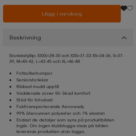
Lägg i varukorg
läder
lbehör
r
lbehör
kläder
asögon
äder
r
Beskrivning
Storlekshjälp: XXXS=28-30 och XXS=31-33 XS=34-36, S=37-
r
s
39, M=40-42, L=43-45 och XL=46-48
Fotbollsstrumpor
Seniorstorlekar
äder
ård
äder
Ribbad mudd upptill
Vadderade zoner för ökad komfort
Stöd för fotvalvet
s
s
Fukttransporterande Aeroready
99% återvunnen polyester och 1% elastan
Endast de detaljer som syns på produktbilden
ingår. Om ingen klubblogga visas på bilden
ård
ård
levereras produkten utan logga.