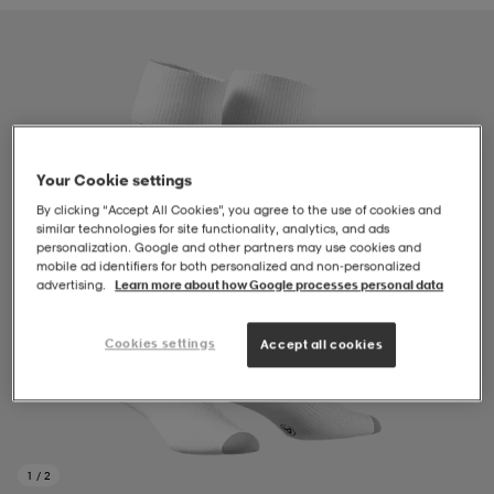
-BH
ngsskor
öjor & skjortor
ngsskor
ingsskor
ar
ingsskor
n
ingsskor
ts & toppar
or
Your Cookie settings
n
kor
kor
öjor & skjortor
usskor
By clicking “Accept All Cookies”, you agree to the use of cookies and
similar technologies for site functionality, analytics, and ads
personalization. Google and other partners may use cookies and
mobile ad identifiers for both personalized and non‑personalized
advertising.
Learn more about how Google processes personal data
öjor & skjortor
skor
r
skor
n
tskor
Cookies settings
Accept all cookies
 & klänningar
or
r & pannband
or
 & klänningar
-/Tennisskor
r
andy-/Handbollsskor
kar & vantar
andy-/Handbollsskor
ller
ler
1
/
2