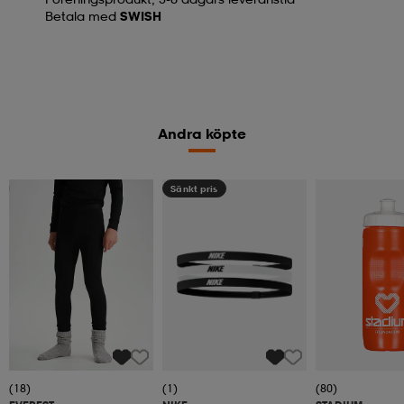
Betala med
SWISH
Andra köpte
Kampanj -25%
Sänkt pris
(18)
(1)
(80)