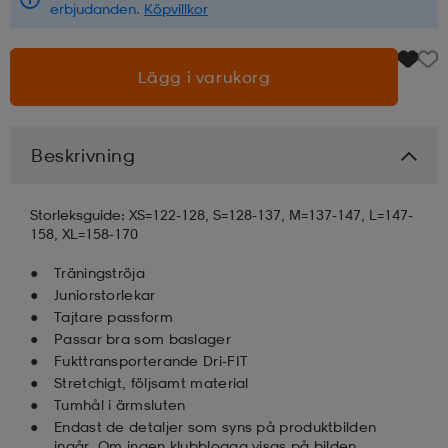
erbjudanden.
Köpvillkor
läder
lbehör
r
lbehör
kläder
Lägg i varukorg
asögon
äder
r
Beskrivning
r
s
Storleksguide: XS=122-128, S=128-137, M=137-147, L=147-
158, XL=158-170
äder
ård
äder
Träningströja
Juniorstorlekar
Tajtare passform
Passar bra som baslager
s
s
Fukttransporterande Dri-FIT
Stretchigt, följsamt material
Tumhål i ärmsluten
ård
ård
Endast de detaljer som syns på produktbilden
ingår. Om ingen klubblogga visas på bilden