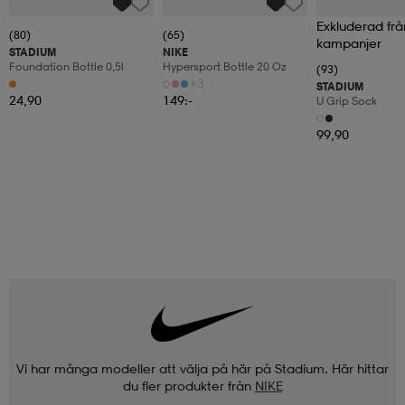
Exkluderad frå
(80)
(65)
kampanjer
STADIUM
NIKE
Foundation Bottle 0,5l
Hypersport Bottle 20 Oz
(93)
+3
STADIUM
24,90
149:-
U Grip Sock
99,90
Vi har många modeller att välja på här på Stadium. Här hittar
du fler produkter från
NIKE