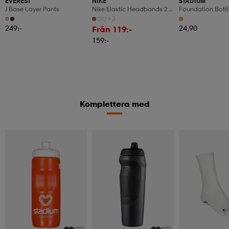
EVEREST
NIKE
STADIUM
J Base Layer Pants
Nike Elastic Headbands 2.0
Foundation Bottl
3 Pk
+3
249:-
24,90
Från 119:-
159:-
Komplettera med