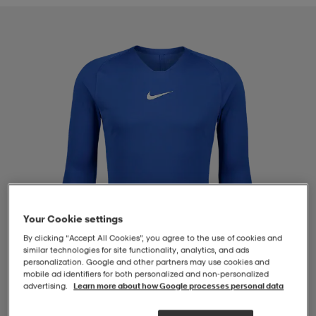
-BH
ngsskor
öjor & skjortor
ngsskor
ingsskor
ar
ingsskor
n
ingsskor
ts & toppar
or
n
kor
kor
öjor & skjortor
usskor
öjor & skjortor
skor
r
skor
n
tskor
Your Cookie settings
By clicking “Accept All Cookies”, you agree to the use of cookies and
 & klänningar
or
r & pannband
or
 & klänningar
-/Tennisskor
similar technologies for site functionality, analytics, and ads
personalization. Google and other partners may use cookies and
mobile ad identifiers for both personalized and non‑personalized
advertising.
Learn more about how Google processes personal data
r
andy-/Handbollsskor
kar & vantar
andy-/Handbollsskor
ller
ler
1
/
4