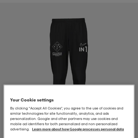
-BH
ngsskor
öjor & skjortor
ngsskor
ingsskor
ar
ingsskor
n
ingsskor
ts & toppar
or
n
kor
kor
öjor & skjortor
usskor
öjor & skjortor
skor
r
skor
n
tskor
Your Cookie settings
 & klänningar
or
r & pannband
or
 & klänningar
-/Tennisskor
By clicking “Accept All Cookies”, you agree to the use of cookies and
similar technologies for site functionality, analytics, and ads
personalization. Google and other partners may use cookies and
mobile ad identifiers for both personalized and non‑personalized
r
andy-/Handbollsskor
kar & vantar
andy-/Handbollsskor
ller
ler
advertising.
Learn more about how Google processes personal data
1
/
4