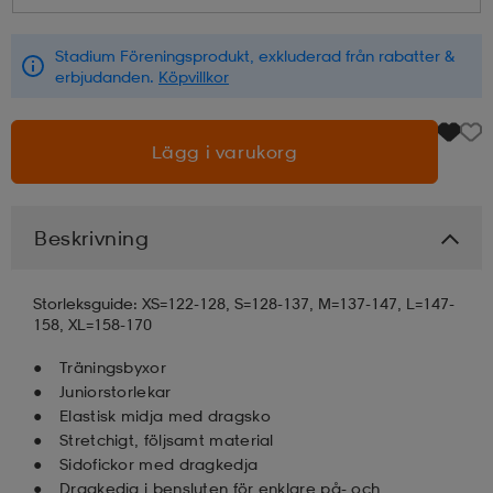
läder
lbehör
r
lbehör
kläder
Stadium Föreningsprodukt, exkluderad från rabatter &
erbjudanden.
Köpvillkor
asögon
äder
r
Lägg i varukorg
r
s
Beskrivning
äder
ård
äder
Storleksguide: XS=122-128, S=128-137, M=137-147, L=147-
158, XL=158-170
Träningsbyxor
s
s
Juniorstorlekar
Elastisk midja med dragsko
Stretchigt, följsamt material
ård
ård
Sidofickor med dragkedja
Dragkedja i bensluten för enklare på- och