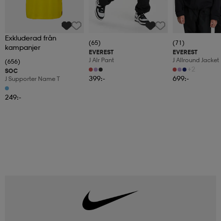
Exkluderad från
(65)
(71)
kampanjer
EVEREST
EVEREST
J Alr Pant
J Allround Jacket
(656)
+2
SOC
399:-
699:-
J Supporter Name T
249:-