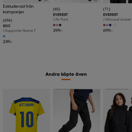
Exkluderad från
(65)
(71)
kampanjer
EVEREST
EVEREST
J Alr Pant
J Allround Jacket
(656)
+2
SOC
399:-
699:-
J Supporter Name T
249:-
Andra köpte även
Kampanj -25%
Kampanj -25%