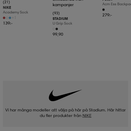
(21)
Acm Ess Backpa
kampanjer
NIKE
Academy Sock
(93)
279:-
+1
STADIUM
139:-
U Grip Sock
99,90
Vi har många modeller att välja på här på Stadium. Här hittar
du fler produkter från
NIKE