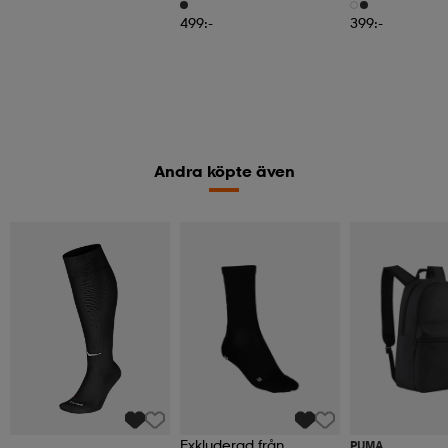
499:-
399:-
Andra köpte även
Exkluderad från
PUMA