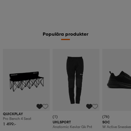
Populära produkter
QUICKPLAY
(1)
(76)
Pro Bench 4 Seat
UHLSPORT
SOC
1 499:-
Anatomic Kevlar Gk Pnt
W Active Sneake