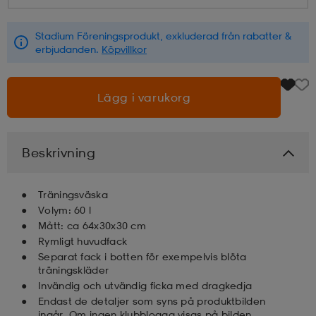
läder
lbehör
r
lbehör
kläder
Stadium Föreningsprodukt, exkluderad från rabatter &
erbjudanden.
Köpvillkor
asögon
äder
r
Lägg i varukorg
r
s
Beskrivning
äder
ård
äder
Träningsväska
Volym: 60 l
Mått: ca 64x30x30 cm
Rymligt huvudfack
s
s
Separat fack i botten för exempelvis blöta
träningskläder
Invändig och utvändig ficka med dragkedja
ård
ård
Endast de detaljer som syns på produktbilden
ingår. Om ingen klubblogga visas på bilden