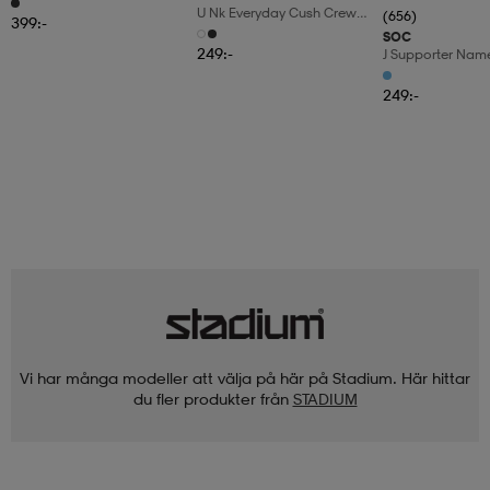
U Nk Everyday Cush Crew
(656)
399:-
6pr-Bd
SOC
249:-
J Supporter Nam
249:-
Vi har många modeller att välja på här på Stadium. Här hittar
du fler produkter från
STADIUM