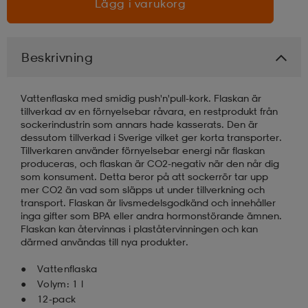
Lägg i varukorg
läder
lbehör
r
lbehör
kläder
Beskrivning
asögon
äder
r
Vattenflaska med smidig push'n'pull-kork. Flaskan är
tillverkad av en förnyelsebar råvara, en restprodukt från
sockerindustrin som annars hade kasserats. Den är
r
s
dessutom tillverkad i Sverige vilket ger korta transporter.
Tillverkaren använder förnyelsebar energi när flaskan
produceras, och flaskan är CO2-negativ när den når dig
som konsument. Detta beror på att sockerrör tar upp
äder
ård
äder
mer CO2 än vad som släpps ut under tillverkning och
transport. Flaskan är livsmedelsgodkänd och innehåller
inga gifter som BPA eller andra hormonstörande ämnen.
Flaskan kan återvinnas i plaståtervinningen och kan
s
s
därmed användas till nya produkter.
Vattenflaska
Volym: 1 l
ård
ård
12-pack