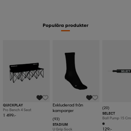
Populära produkter
Exkluderad från
QUICKPLAY
(20)
Pro Bench 4 Seat
kampanjer
SELECT
1 499:-
Ball Pump 15 Cm 
(93)
Hose
STADIUM
129:-
U Grip Sock