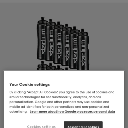
-BH
ngsskor
öjor & skjortor
ngsskor
ingsskor
ar
ingsskor
n
ingsskor
ts & toppar
or
n
kor
kor
öjor & skjortor
usskor
öjor & skjortor
skor
r
skor
n
tskor
Your Cookie settings
By clicking “Accept All Cookies”, you agree to the use of cookies and
 & klänningar
or
r & pannband
or
 & klänningar
-/Tennisskor
similar technologies for site functionality, analytics, and ads
personalization. Google and other partners may use cookies and
mobile ad identifiers for both personalized and non‑personalized
advertising.
Learn more about how Google processes personal data
r
andy-/Handbollsskor
kar & vantar
andy-/Handbollsskor
ller
ler
1
/
1
Cookies settings
Accept all cookies