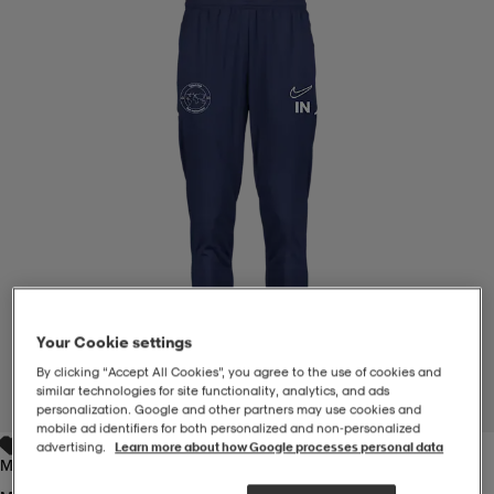
-BH
ngsskor
öjor & skjortor
ngsskor
ingsskor
ar
ingsskor
n
ingsskor
ts & toppar
or
n
kor
kor
öjor & skjortor
usskor
öjor & skjortor
skor
r
skor
n
tskor
Your Cookie settings
By clicking “Accept All Cookies”, you agree to the use of cookies and
 & klänningar
or
r & pannband
or
 & klänningar
-/Tennisskor
similar technologies for site functionality, analytics, and ads
1
/
4
personalization. Google and other partners may use cookies and
mobile ad identifiers for both personalized and non‑personalized
advertising.
Learn more about how Google processes personal data
r
andy-/Handbollsskor
kar & vantar
andy-/Handbollsskor
ller
ler
Midnight Navy