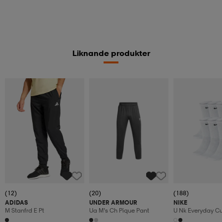
Liknande produkter
(12)
(20)
(188)
ADIDAS
UNDER ARMOUR
NIKE
M Stanfrd E Pt
Ua M’s Ch Pique Pant
U Nk Everyday C
6pr-Bd