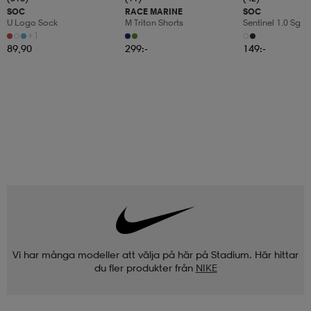
SOC
RACE MARINE
SOC
U Logo Sock
M Triton Shorts
Sentinel 1.0 Sg
+1
89,90
299:-
149:-
Vi har många modeller att välja på här på Stadium. Här hittar
du fler produkter från
NIKE