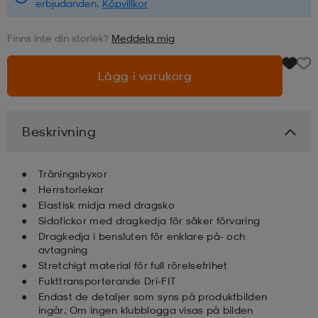
erbjudanden.
Köpvillkor
läder
lbehör
r
lbehör
kläder
Finns inte din storlek?
Meddela mig
Lägg i varukorg
asögon
äder
r
Beskrivning
r
s
Träningsbyxor
Herrstorlekar
äder
ård
äder
Elastisk midja med dragsko
Sidofickor med dragkedja för säker förvaring
Dragkedja i bensluten för enklare på- och
s
s
avtagning
Stretchigt material för full rörelsefrihet
Fukttransporterande Dri-FIT
Endast de detaljer som syns på produktbilden
ård
ård
ingår. Om ingen klubblogga visas på bilden