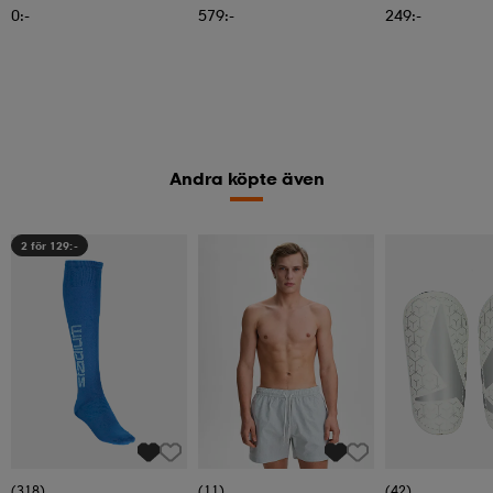
0:-
579:-
249:-
Andra köpte även
2 för 129:-
(318)
(11)
(42)