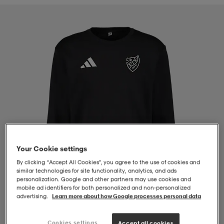
-BH
ngsskor
öjor & skjortor
ngsskor
ingsskor
ar
ingsskor
n
ingsskor
ts & toppar
or
n
kor
kor
öjor & skjortor
usskor
öjor & skjortor
skor
r
skor
n
tskor
Your Cookie settings
By clicking “Accept All Cookies”, you agree to the use of cookies and
 & klänningar
or
r & pannband
or
 & klänningar
-/Tennisskor
similar technologies for site functionality, analytics, and ads
personalization. Google and other partners may use cookies and
mobile ad identifiers for both personalized and non‑personalized
advertising.
Learn more about how Google processes personal data
r
andy-/Handbollsskor
kar & vantar
andy-/Handbollsskor
ller
ler
1
/
4
Cookies settings
Accept all cookies