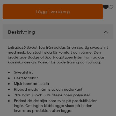
Lägg i varukorg
läder
lbehör
r
lbehör
kläder
asögon
äder
r
Beskrivning
Entrada26 Sweat Top från adidas är en sportig sweatshirt
r
s
med mjuk, borstad insida för komfort och värme. Den
broderade Badge of Sport-logotypen lyfter fram adidas
klassiska design. Passar för både träning och vardag.
äder
ård
äder
Sweatshirt
Herrstorlekar
Mjuk borstad insida
s
s
Ribbad mudd i ärmslut och nederkant
70% bomull och 30% återvunnen polyester
Endast de detaljer som syns på produktbilden
ingår. Om ingen klubblogga visas på bilden
ård
ård
levereras produkten utan logga.