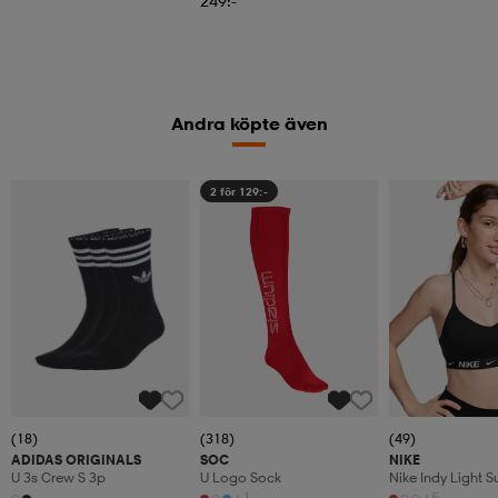
249:-
Andra köpte även
2 för 129:-
(18)
(318)
(49)
ADIDAS ORIGINALS
SOC
NIKE
U 3s Crew S 3p
U Logo Sock
Nike Indy Light 
Women's Pad
+1
+5