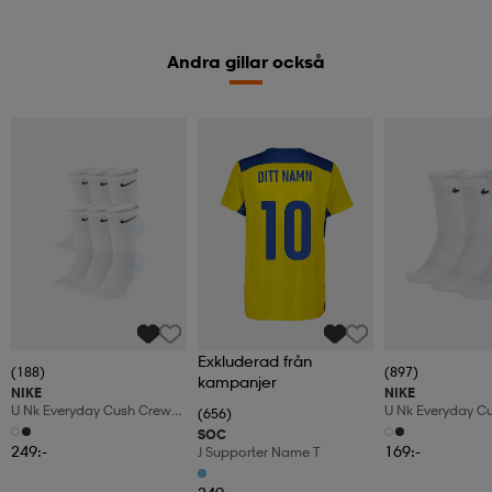
Andra gillar också
Exkluderad från
(188)
(897)
kampanjer
NIKE
NIKE
U Nk Everyday Cush Crew
U Nk Everyday C
(656)
6pr-Bd
3pr
SOC
249:-
169:-
J Supporter Name T