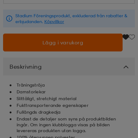
läder
lbehör
r
lbehör
kläder
Stadium Föreningsprodukt, exkluderad från rabatter &
erbjudanden.
Köpvillkor
asögon
äder
r
Lägg i varukorg
r
s
Beskrivning
äder
ård
äder
Träningströja
Damstorlekar
Slittåligt, stretchigt material
Fukttransporterande egenskaper
s
s
Fullängds dragkedja
Endast de detaljer som syns på produktbilden
ingår. Om ingen klubblogga visas på bilden
ård
ård
levereras produkten utan logga.
100% återvunnen polyester