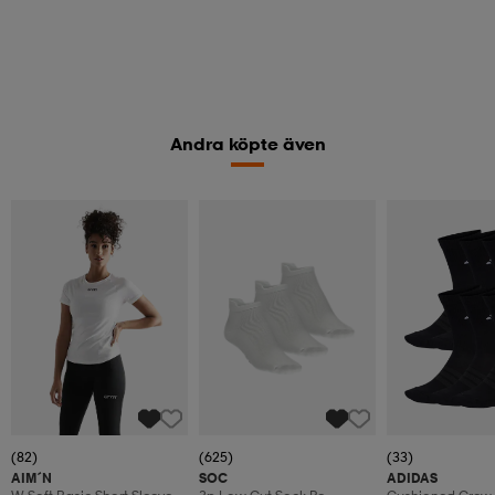
Andra köpte även
(82)
(625)
(33)
AIM´N
SOC
ADIDAS