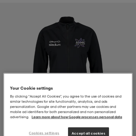
-BH
ngsskor
öjor & skjortor
ngsskor
ingsskor
ar
ingsskor
n
ingsskor
ts & toppar
or
n
kor
kor
öjor & skjortor
usskor
öjor & skjortor
skor
r
skor
n
tskor
Your Cookie settings
By clicking “Accept All Cookies”, you agree to the use of cookies and
similar technologies for site functionality, analytics, and ads
 & klänningar
or
r & pannband
or
 & klänningar
-/Tennisskor
personalization. Google and other partners may use cookies and
mobile ad identifiers for both personalized and non‑personalized
advertising.
Learn more about how Google processes personal data
r
andy-/Handbollsskor
kar & vantar
andy-/Handbollsskor
ller
ler
1
/
4
Cookies settings
Accept all cookies