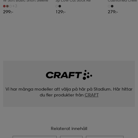
W Soft Basic Short Sleeve
3p Low Cut Sock Re
Cushioned Crew 
Pair Pack
+3
299:-
129:-
279:-
Vi har många modeller att välja på här på Stadium. Här hittar
du fler produkter från
CRAFT
Relaterat innehåll