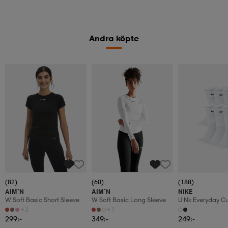
Andra köpte
(82)
(60)
(188)
AIM´N
AIM´N
NIKE
W Soft Basic Short Sleeve
W Soft Basic Long Sleeve
U Nk Everyday C
6pr-Bd
+3
+1
299:-
349:-
249:-