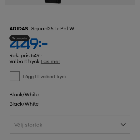
ADIDAS
Squad25 Tr Pnt W
Teampris
449:-
Rek. pris 549:-
Valbart tryck
Läs mer
Lägg till valbart tryck
Black/white
Black/white
Välj storlek
Välj storlek