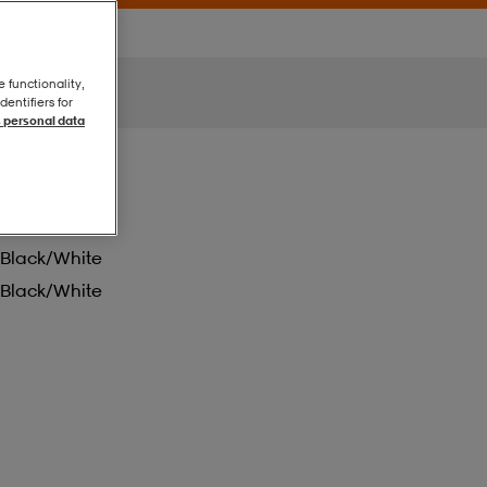
e functionality,
entifiers for
 personal data
Black/white
Black/white