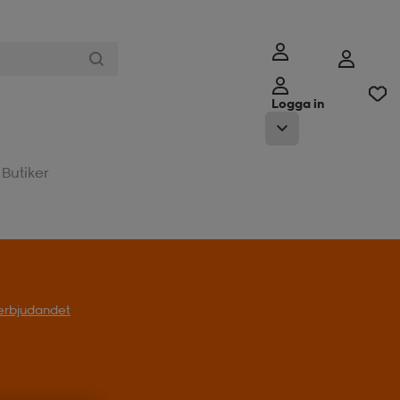
Logga in
Butiker
l erbjudandet