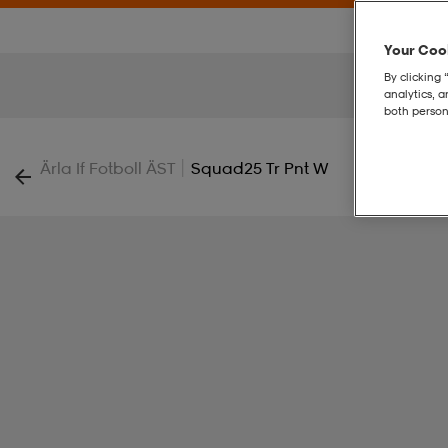
Your Cook
By clicking 
analytics, 
both person
|
Ärla If Fotboll ÄST
Squad25 Tr Pnt W