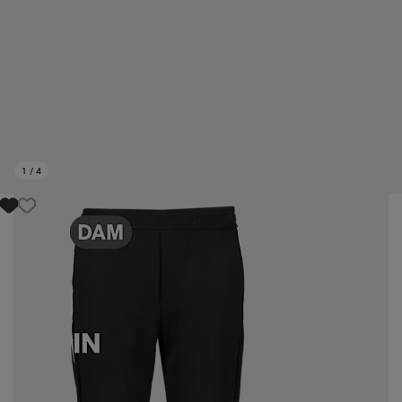
1
/
4