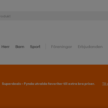
Herr
Barn
Sport
Föreningar
Erbjudanden
Superdeals – Fynda utvalda favoriter till extra bra priser.
Til