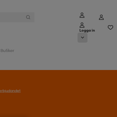
Logga in
Butiker
l erbjudandet