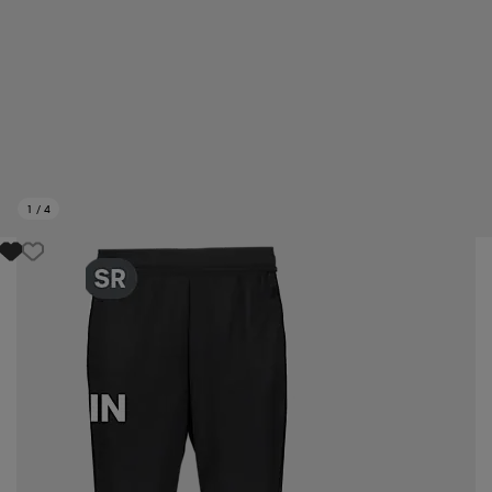
1
/
4