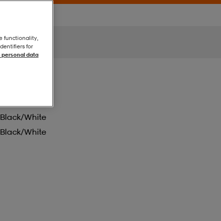
e functionality,
entifiers for
 personal data
Black/white
Black/white