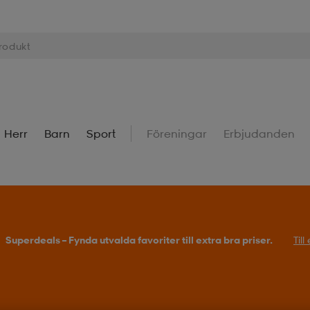
Herr
Barn
Sport
Föreningar
Erbjudanden
Superdeals – Fynda utvalda favoriter till extra bra priser.
Til