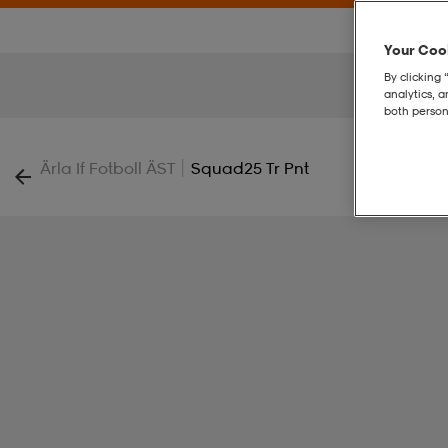
Your Cook
By clicking 
analytics, 
both person
|
Ärla If Fotboll ÄST
Squad25 Tr Pnt