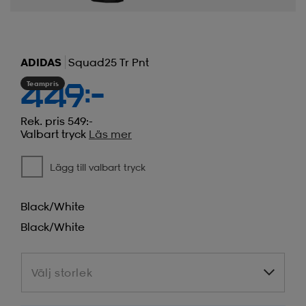
ADIDAS
Squad25 Tr Pnt
Teampris
449:-
Rek. pris 549:-
Valbart tryck
Läs mer
Lägg till valbart tryck
Black/white
Black/white
Välj storlek
Välj storlek