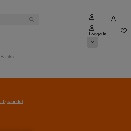
Logga in
Butiker
l erbjudandet