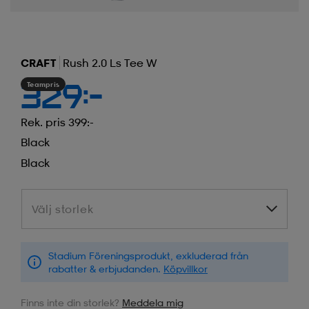
CRAFT
Rush 2.0 Ls Tee W
Teampris
329:-
Rek. pris 399:-
Black
Black
Välj storlek
Välj storlek
Stadium Föreningsprodukt, exkluderad från
rabatter & erbjudanden.
Köpvillkor
Finns inte din storlek?
Meddela mig