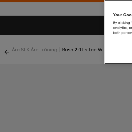
Your Cook
By clicking 
analytics, 
both person
|
Åre SLK Åre Träning
Rush 2.0 Ls Tee W