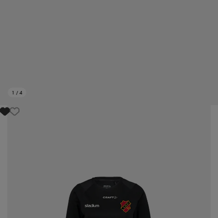
1
/
4