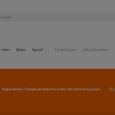
Herr
Barn
Sport
Föreningar
Erbjudanden
Superdeals – Fynda utvalda favoriter till extra bra priser.
Til