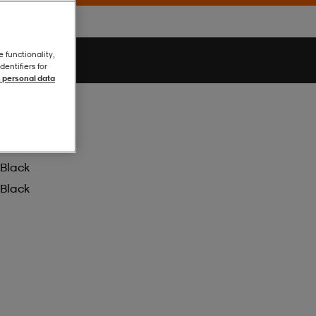
e functionality,
entifiers for
 personal data
Black
Black