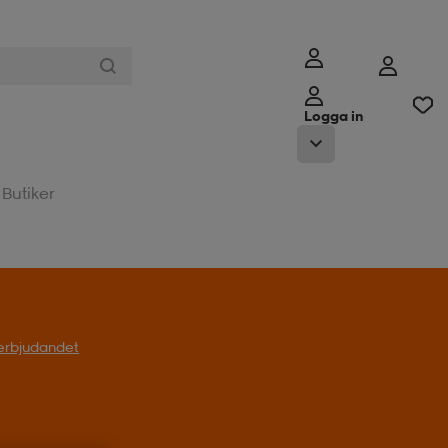
Logga in
Butiker
l erbjudandet