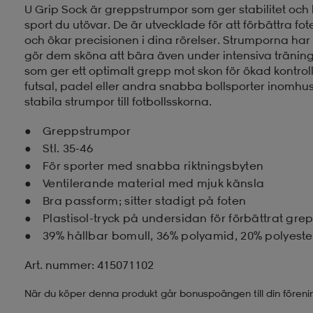
U Grip Sock är greppstrumpor som ger stabilitet och k
sport du utövar. De är utvecklade för att förbättra fote
och ökar precisionen i dina rörelser. Strumporna h
gör dem sköna att bära även under intensiva träning
som ger ett optimalt grepp mot skon för ökad kontroll.
futsal, padel eller andra snabba bollsporter inomhus.
stabila strumpor till fotbollsskorna.
Greppstrumpor
Stl. 35-46
För sporter med snabba riktningsbyten
Ventilerande material med mjuk känsla
Bra passform; sitter stadigt på foten
Plastisol-tryck på undersidan för förbättrat gre
39% hållbar bomull, 36% polyamid, 20% polyeste
Art. nummer: 415071102
När du köper denna produkt går bonuspoängen till din föreni