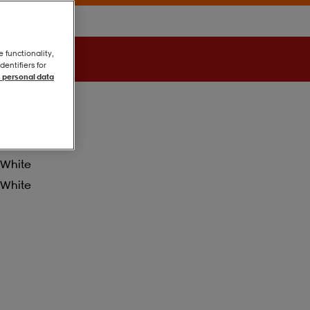
e functionality,
entifiers for
 personal data
White
White