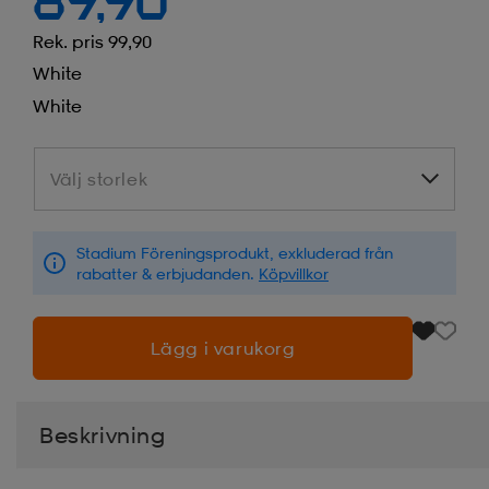
89,90
Rek. pris 99,90
White
White
Välj storlek
Välj storlek
Stadium Föreningsprodukt, exkluderad från
rabatter & erbjudanden.
Köpvillkor
Lägg i varukorg
Beskrivning