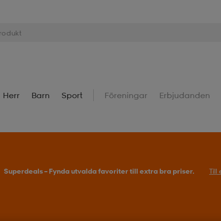
Herr
Barn
Sport
Föreningar
Erbjudanden
Superdeals – Fynda utvalda favoriter till extra bra priser.
Til