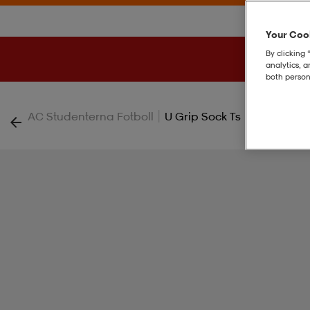
Your Cook
By clicking 
analytics, 
both person
|
AC Studenterna Fotboll
U Grip Sock Ts