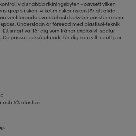
ontroll vid snabba riktningsbyten – oavsett vilken
ns grepp i skon, vilket minskar risken för att glida
ar en ventilerande ovandel och bekväm passform som
spass. Undersidan är försedd med plastisol-teknik
 Ett smart val för dig som tränar explosivt, spelar
 De passar också utmärkt för dig som vill ha ett par
pp
r och 5% elastan
ng.