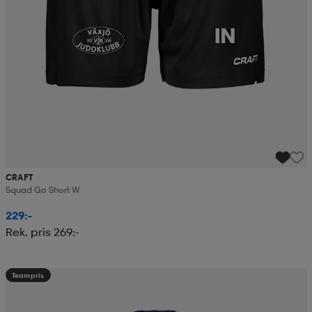
CRAFT
Squad Go Short W
229:-
Rek. pris 269:-
Teampris