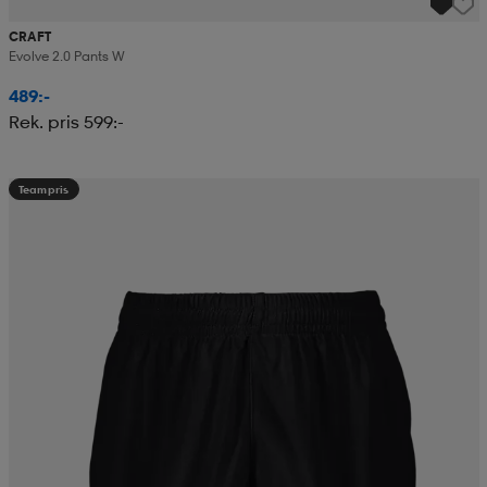
CRAFT
Evolve 2.0 Pants W
489:-
Rek. pris 599:-
Teampris