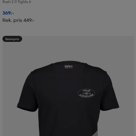
Rush 2.0 Tights Jr
369:-
Rek. pris 449:-
Teampris