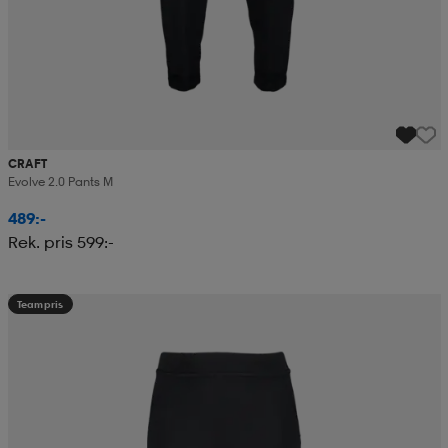
CRAFT
Evolve 2.0 Pants M
489:-
Rek. pris 599:-
Teampris