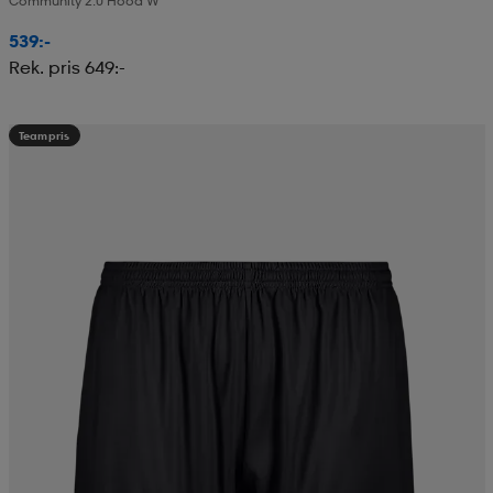
Community 2.0 Hood W
539:-
Rek. pris 649:-
Teampris