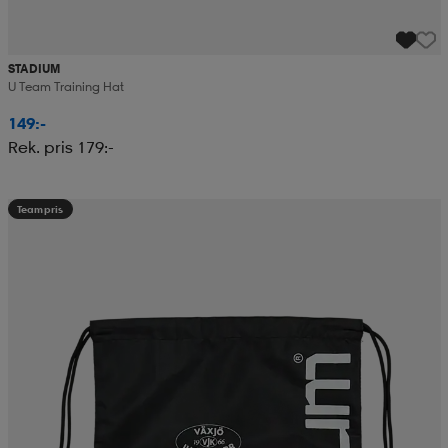
STADIUM
U Team Training Hat
149:-
Rek. pris 179:-
Teampris