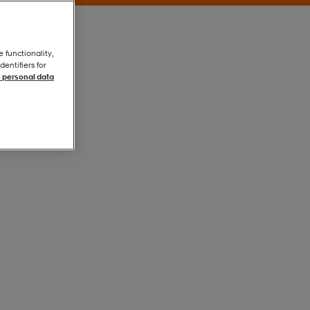
e functionality,
entifiers for
 personal data