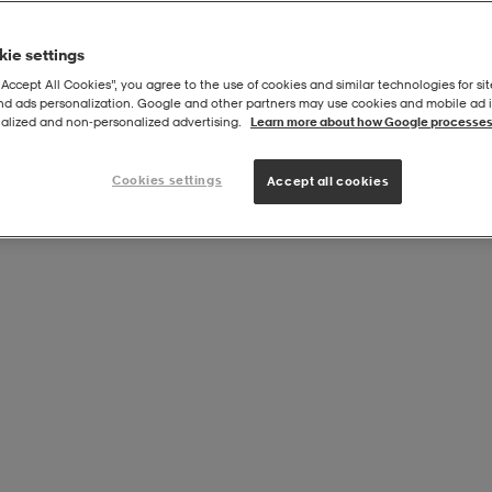
ie settings
“Accept All Cookies”, you agree to the use of cookies and similar technologies for sit
and ads personalization. Google and other partners may use cookies and mobile ad id
Föreningar
alized and non‑personalized advertising.
Learn more about how Google processes
Cookies settings
Accept all cookies