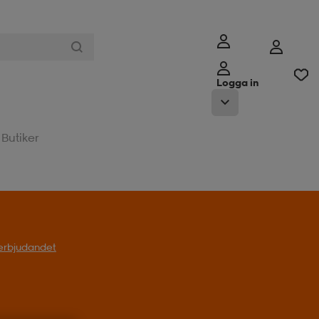
Logga in
Butiker
l erbjudandet