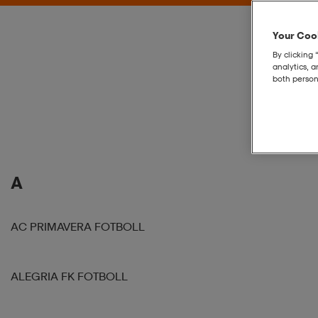
Your Cook
By clicking 
analytics, 
both person
A
AC PRIMAVERA FOTBOLL
ALEGRIA FK FOTBOLL