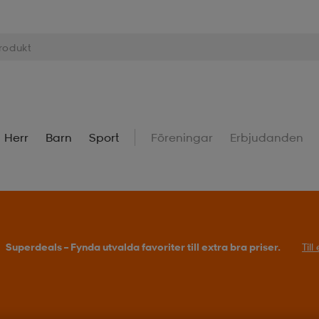
Herr
Barn
Sport
Föreningar
Erbjudanden
Superdeals – Fynda utvalda favoriter till extra bra priser.
Til