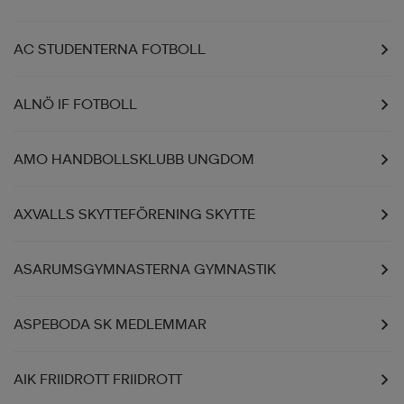
läder
lbehör
r
lbehör
kläder
AC STUDENTERNA FOTBOLL
ALNÖ IF FOTBOLL
asögon
äder
r
AMO HANDBOLLSKLUBB UNGDOM
r
s
AXVALLS SKYTTEFÖRENING SKYTTE
äder
ård
äder
ASARUMSGYMNASTERNA GYMNASTIK
s
s
ASPEBODA SK MEDLEMMAR
ård
ård
AIK FRIIDROTT FRIIDROTT