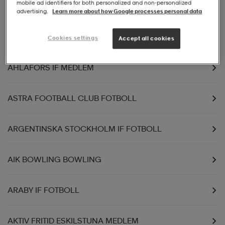
mobile ad identifiers for both personalized and non‑personalized
ALLSTARS FF MEDLEMMAR
advertising.
Learn more about how Google processes personal data
ALBY FF SPELARE
Cookies settings
Accept all cookies
AHLAFORS IF MEDLEM
ASTRA FOOTBALL CLUB FOTBOLL
ARGENTINSKA STOCKHOLM IF FOTBOLL
AIK BOWLING BOWLING
ARABY IF FOTBOLL
AKTIV FRITID ESKILSTUNA MEDLEM