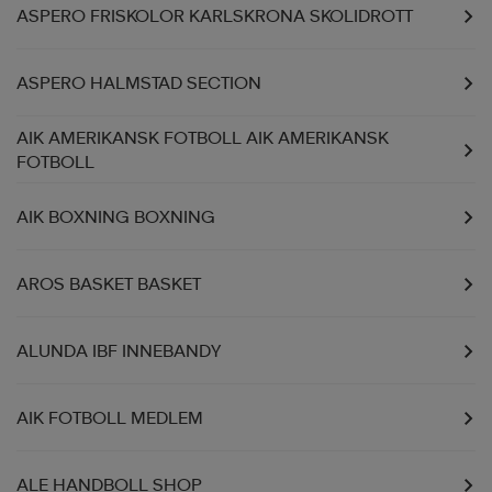
ASPERO FRISKOLOR KARLSKRONA SKOLIDROTT
r & pannband
tskor
läder
tskor
r
ngsskor
ASPERO HALMSTAD SECTION
kar & vantar
skor
ukar
skor
kar & vantar
kor
AIK AMERIKANSK FOTBOLL AIK AMERIKANSK
FOTBOLL
ukar
sskor
ställ
sskor
ukar
lbehör
AIK BOXNING BOXNING
AROS BASKET BASKET
ställ
stövlar
por
stövlar
ställ
er
ALUNDA IBF INNEBANDY
por
ler
kläder
ler
läder
AIK FOTBOLL MEDLEM
kläder
ngskor
asögon
ngskor
por
ALE HANDBOLL SHOP