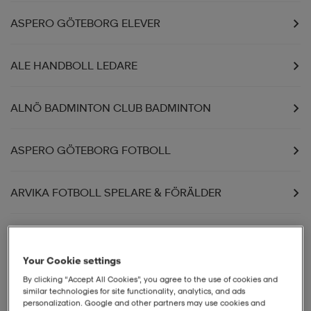
ASPERO GÖTEBORG ELEVER
ALE HANDBOLL LEDARE
ALNÖ BADMINTON CLUB BADMINTON
ASPERO GÖTEBORG FOTBOLL
ARVIKA FOTBOLL SPELARE & FÖRÄLDER
ALNÖ IF 100ÅR
Your Cookie settings
AFC ESKILSTUNA MEDLEM
By clicking “Accept All Cookies”, you agree to the use of cookies and
similar technologies for site functionality, analytics, and ads
personalization. Google and other partners may use cookies and