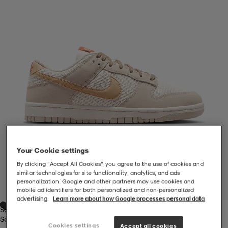
-BH
ngsskor
öjor & skjortor
ngsskor
ingsskor
ar
ingsskor
n
ingsskor
ts & toppar
or
n
kor
kor
öjor & skjortor
usskor
öjor & skjortor
skor
r
skor
n
tskor
Your Cookie settings
By clicking “Accept All Cookies”, you agree to the use of cookies and
 & klänningar
or
r & pannband
or
 & klänningar
-/Tennisskor
similar technologies for site functionality, analytics, and ads
personalization. Google and other partners may use cookies and
1
/
7
mobile ad identifiers for both personalized and non‑personalized
advertising.
Learn more about how Google processes personal data
Sail/linen-Lt Orew
r
andy-/Handbollsskor
kar & vantar
andy-/Handbollsskor
ller
ler
Sail/linen-Lt Orew
Cookies settings
Accept all cookies