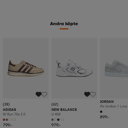
Andra köpte
JORDAN
(28)
(62)
Air Jordan 1 Lo
ADIDAS
NEW BALANCE
Shoes
W Run 70s 2.0
U 408
899:-
+3
+2
799:-
979:-