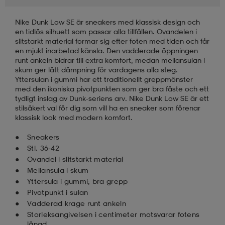
Nike Dunk Low SE är sneakers med klassisk design och
läder
lbehör
r
lbehör
kläder
en tidlös silhuett som passar alla tillfällen. Ovandelen i
slitstarkt material formar sig efter foten med tiden och får
en mjukt inarbetad känsla. Den vadderade öppningen
asögon
äder
r
runt ankeln bidrar till extra komfort, medan mellansulan i
skum ger lätt dämpning för vardagens alla steg.
Yttersulan i gummi har ett traditionellt greppmönster
med den ikoniska pivotpunkten som ger bra fäste och ett
r
s
tydligt inslag av Dunk-seriens arv. Nike Dunk Low SE är ett
stilsäkert val för dig som vill ha en sneaker som förenar
klassisk look med modern komfort.
äder
ård
äder
Sneakers
Stl. 36-42
Ovandel i slitstarkt material
Mellansula i skum
s
s
Yttersula i gummi; bra grepp
Pivotpunkt i sulan
Vadderad krage runt ankeln
ård
ård
Storleksangivelsen i centimeter motsvarar fotens
längd