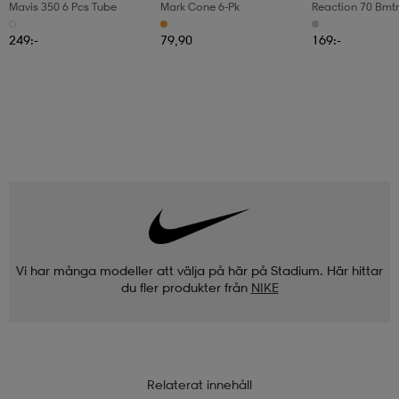
Mavis 350 6 Pcs Tube
Mark Cone 6-Pk
Reaction 70 Bmtn
249:-
79,90
169:-
Vi har många modeller att välja på här på Stadium. Här hittar
du fler produkter från
NIKE
Relaterat innehåll