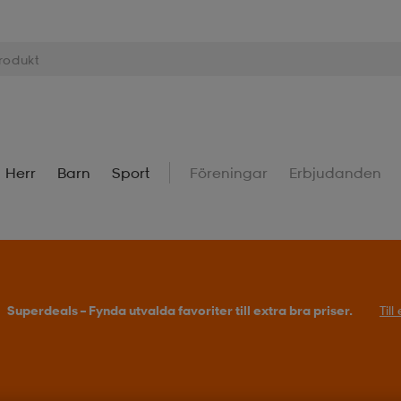
Herr
Barn
Sport
Föreningar
Erbjudanden
Superdeals – Fynda utvalda favoriter till extra bra priser.
Til