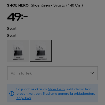
SHOE HERO
Skosnören - Svarta (140 Cm)
49:-
Svart
Svart
Välj storlek
Välj storlek
Säljs och skickas av
Shoe Hero
, exkluderad från
presentkort och Stadiums generella erbjudanden.
Köpvillkor