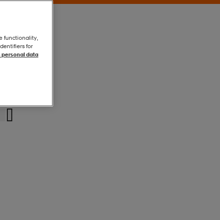
e functionality,
entifiers for
 personal data
Svart
Svart