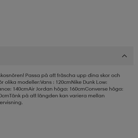
 skosnören! Passa på att fräscha upp dina skor och
r olika modeller:Vans : 120cmNike Dunk Low:
lance: 140cmAir Jordan höga: 160cmConverse höga:
80cmTänk på att längden kan variera mellan
ervisning.