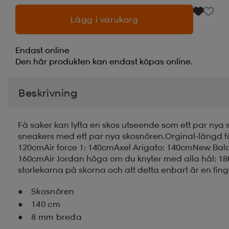
Lägg i varukorg
Endast online
Den här produkten kan endast köpas online.
Beskrivning
Få saker kan lyfta en skos utseende som ett par nya
sneakers med ett par nya skosnören.Orginal-längd fö
120cmAir force 1: 140cmAxel Arigato: 140cmNew Ba
160cmAir Jordan höga om du knyter med alla hål: 1
storlekarna på skorna och att detta enbart är en fing
Skosnören
140 cm
8 mm breda