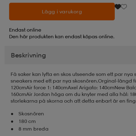
Lägg i varukorg
Endast online
Den här produkten kan endast köpas online.
Beskrivning
Få saker kan lyfta en skos utseende som ett par nya
sneakers med ett par nya skosnören.Orginal-längd fö
120cmAir force 1: 140cmAxel Arigato: 140cmNew Ba
160cmAir Jordan höga om du knyter med alla hål: 1
storlekarna på skorna och att detta enbart är en fing
Skosnören
180 cm
8 mm breda