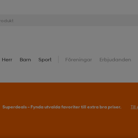
Herr
Barn
Sport
Föreningar
Erbjudanden
Superdeals – Fynda utvalda favoriter till extra bra priser.
Til