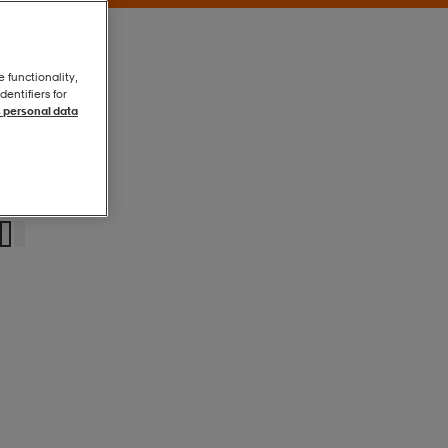
e functionality,
entifiers for
 personal data
Sv
Sv