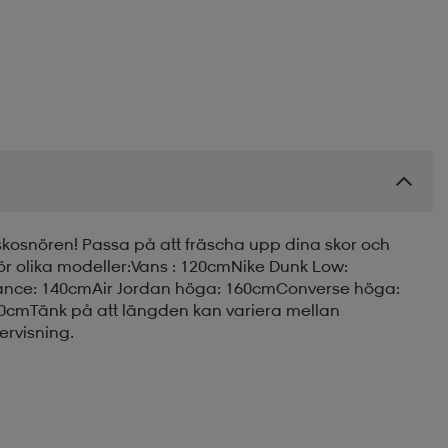
 skosnören! Passa på att fräscha upp dina skor och
r olika modeller:Vans : 120cmNike Dunk Low:
lance: 140cmAir Jordan höga: 160cmConverse höga:
80cmTänk på att längden kan variera mellan
ervisning.