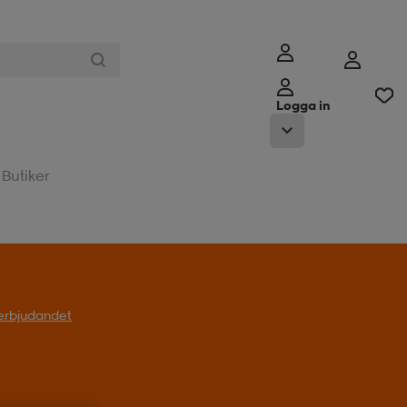
Logga in
Butiker
l erbjudandet