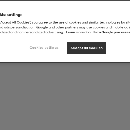
ie settings
“Accept All Cookies”, you agree to the use of cookies and similar technologies for sit
and ads personalization. Google and other partners may use cookies and mobile ad id
 (180 Cm)
alized and non‑personalized advertising.
Learn more about how Google processes
Cookies settings
Accept all cookies