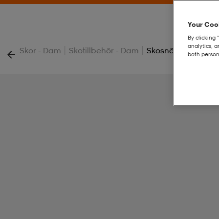
Your Cook
By clicking 
analytics, 
|
|
Skor - Dam
Skotillbehör - Dam
Skosnören - Svarta
both person