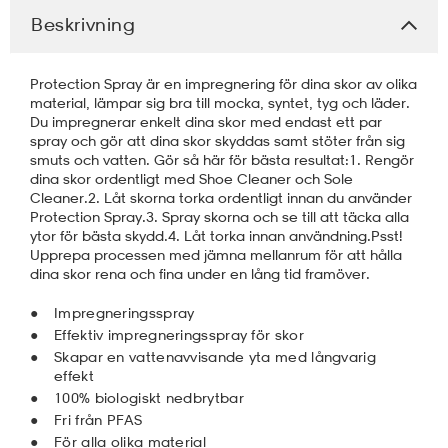
Beskrivning
läder
lbehör
r
lbehör
kläder
Protection Spray är en impregnering för dina skor av olika
material, lämpar sig bra till mocka, syntet, tyg och läder.
asögon
äder
r
Du impregnerar enkelt dina skor med endast ett par
spray och gör att dina skor skyddas samt stöter från sig
smuts och vatten. Gör så här för bästa resultat:1. Rengör
dina skor ordentligt med Shoe Cleaner och Sole
r
s
Cleaner.2. Låt skorna torka ordentligt innan du använder
Protection Spray.3. Spray skorna och se till att täcka alla
ytor för bästa skydd.4. Låt torka innan användning.Psst!
Upprepa processen med jämna mellanrum för att hålla
äder
ård
äder
dina skor rena och fina under en lång tid framöver.
Impregneringsspray
Effektiv impregneringsspray för skor
s
s
Skapar en vattenavvisande yta med långvarig
effekt
100% biologiskt nedbrytbar
ård
ård
Fri från PFAS
För alla olika material