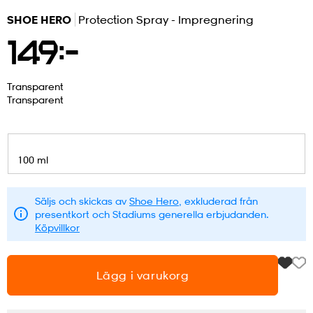
SHOE HERO
Protection Spray - Impregnering
r & pannband
tskor
läder
tskor
r
ngsskor
149:-
kar & vantar
skor
ukar
skor
kar & vantar
kor
Transparent
Transparent
ukar
sskor
ställ
sskor
ukar
lbehör
100 ml
ställ
stövlar
por
stövlar
ställ
er
Säljs och skickas av
Shoe Hero
, exkluderad från
presentkort och Stadiums generella erbjudanden.
Köpvillkor
por
ler
kläder
ler
läder
Lägg i varukorg
kläder
ngskor
asögon
ngskor
por