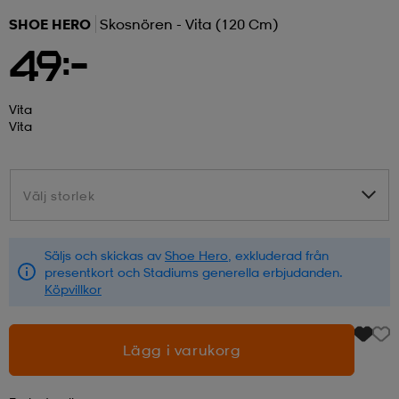
SHOE HERO
Skosnören - Vita (120 Cm)
r & pannband
tskor
läder
tskor
r
ngsskor
49:-
kar & vantar
skor
ukar
skor
kar & vantar
kor
Vita
Vita
ukar
sskor
ställ
sskor
ukar
lbehör
Välj storlek
Välj storlek
ställ
stövlar
por
stövlar
ställ
er
Säljs och skickas av
Shoe Hero
, exkluderad från
presentkort och Stadiums generella erbjudanden.
Köpvillkor
por
ler
kläder
ler
läder
Lägg i varukorg
kläder
ngskor
asögon
ngskor
por