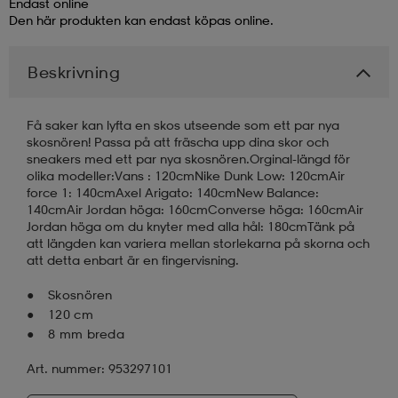
Endast online
Den här produkten kan endast köpas online.
läder
lbehör
r
lbehör
kläder
Beskrivning
asögon
äder
r
Få saker kan lyfta en skos utseende som ett par nya
skosnören! Passa på att fräscha upp dina skor och
sneakers med ett par nya skosnören.Orginal-längd för
r
s
olika modeller:Vans : 120cmNike Dunk Low: 120cmAir
force 1: 140cmAxel Arigato: 140cmNew Balance:
140cmAir Jordan höga: 160cmConverse höga: 160cmAir
Jordan höga om du knyter med alla hål: 180cmTänk på
äder
ård
äder
att längden kan variera mellan storlekarna på skorna och
att detta enbart är en fingervisning.
Skosnören
s
s
120 cm
8 mm breda
Art. nummer: 953297101
ård
ård