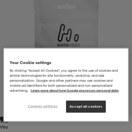
-BH
ngsskor
öjor & skjortor
ngsskor
ingsskor
ar
ingsskor
n
ingsskor
ts & toppar
or
n
kor
kor
öjor & skjortor
usskor
Your Cookie settings
By clicking “Accept All Cookies”, you agree to the use of cookies and
similar technologies for site functionality, analytics, and ads
öjor & skjortor
skor
r
skor
n
tskor
personalization. Google and other partners may use cookies and
mobile ad identifiers for both personalized and non‑personalized
advertising.
Learn more about how Google processes personal data
 & klänningar
or
r & pannband
or
 & klänningar
-/Tennisskor
Cookies settings
Accept all cookies
1
/
1
Vita
r
andy-/Handbollsskor
kar & vantar
andy-/Handbollsskor
ller
ler
Vita