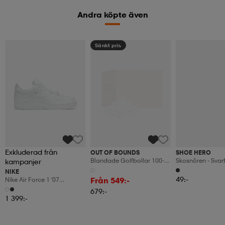
Andra köpte även
Sänkt pris
Exkluderad från
OUT OF BOUNDS
SHOE HERO
Blandade Golfbollar 100-
Skosnören - Svar
kampanjer
Pack
Cm)
(12)
49:-
Från 549:-
NIKE
679:-
Nike Air Force 1 '07
Women's Shoes
1 399:-