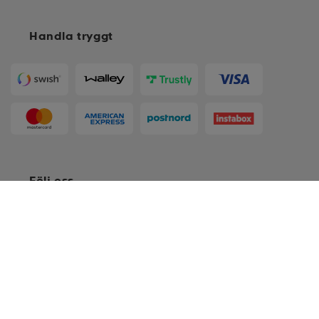
Till karta
Handla tryggt
Följ oss
*
120 cm
*
160 cm
*
180 cm