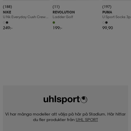
(188)
(11)
(197)
NIKE
REVOLUTION
PUMA
U Nk Everyday Cush Crew
Ladder Golf
U Sport Socks 3p
6pr-Bd
249:-
199:-
99,90
Vi har många modeller att välja på här på Stadium. Här hittar
du fler produkter från
UHL SPORT