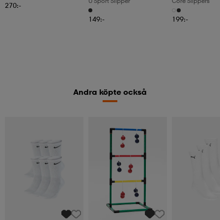
U Sport Slipper
Core Slippers
270:-
149:-
199:-
Andra köpte också