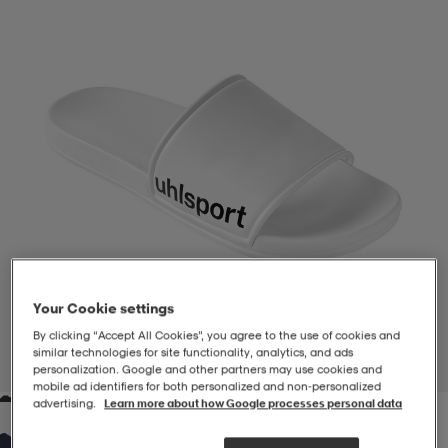
-BH
ngsskor
öjor & skjortor
ngsskor
ingsskor
ar
ingsskor
n
ingsskor
ts & toppar
or
n
kor
kor
öjor & skjortor
usskor
öjor & skjortor
skor
r
skor
n
tskor
Your Cookie settings
By clicking “Accept All Cookies”, you agree to the use of cookies and
 & klänningar
or
r & pannband
or
 & klänningar
-/Tennisskor
similar technologies for site functionality, analytics, and ads
1
/
3
personalization. Google and other partners may use cookies and
mobile ad identifiers for both personalized and non‑personalized
advertising.
Learn more about how Google processes personal data
r
andy-/Handbollsskor
kar & vantar
andy-/Handbollsskor
ller
ler