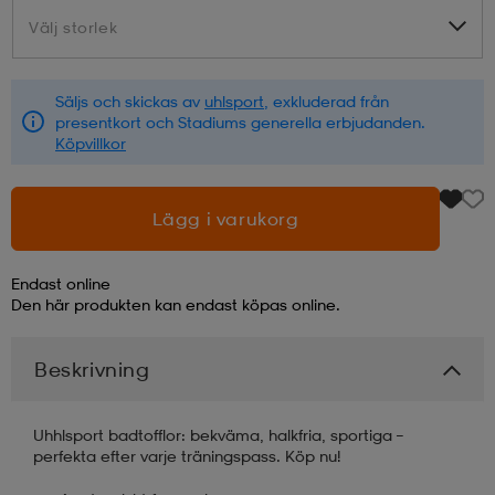
Välj storlek
Välj storlek
läder
lbehör
r
lbehör
kläder
Säljs och skickas av
uhlsport
, exkluderad från
presentkort och Stadiums generella erbjudanden.
asögon
äder
r
Köpvillkor
r
s
Lägg i varukorg
Endast online
äder
ård
äder
Den här produkten kan endast köpas online.
Beskrivning
s
s
Uhhlsport badtofflor: bekväma, halkfria, sportiga –
perfekta efter varje träningspass. Köp nu!
ård
ård