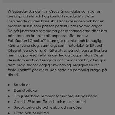
W Saturday Sandal från Crocs är sandaler som ger en
läder
lbehör
r
lbehör
kläder
avslappnad stil och hög komfort i vardagen. De är
inspirerade av den klassiska Crocs-designen och har en
modern siluett som passar perfekt under varma dagar.
asögon
äder
r
De två justerbara remmarna gör att sandalerna sitter bra
på foten och är enkla att anpassa efter behov.
Fotbädden i Croslite™ foam ger en mjuk och behaglig
känsla i varje steg, samtidigt som materialet är lätt och
r
s
följsamt. Sandalerna är lätta att ta på och passar lika bra
hemma, på resan eller under lediga dagar i stan. De är
dessutom enkla att rengöra och torkar snabbt, vilket gör
dem praktiska för daglig användning. Möjligheten att
äder
ård
äder
fästa Jibbitz™ gör att du kan sätta en personlig prägel på
din stil.
Sandaler
s
s
Damstorlekar
Två justerbara remmar för individuell passform
Croslite™ foam för lätt och mjuk komfort
Snabbtorkande och enkla att rengöra
ård
ård
Lätta och bekväma