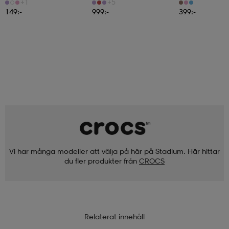
Women's Road Running
+1
+5
149:-
999:-
399:-
Vi har många modeller att välja på här på Stadium. Här hittar
du fler produkter från
CROCS
Relaterat innehåll