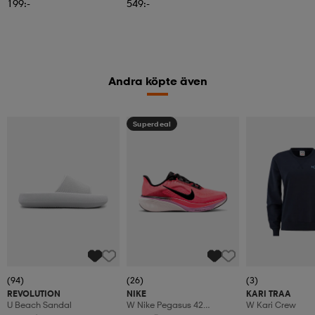
199:-
549:-
Andra köpte även
Superdeal
(94)
(26)
(3)
REVOLUTION
NIKE
KARI TRAA
U Beach Sandal
W Nike Pegasus 42
W Kari Crew