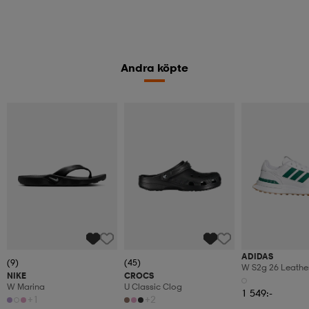
Andra köpte
ADIDAS
(9)
(45)
W S2g 26 Leathe
NIKE
CROCS
W Marina
U Classic Clog
1 549:-
+1
+2