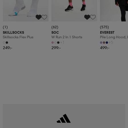
(1)
(62)
(575)
SKILLSOCKS
SOC
EVEREST
Skillsocks Flex Plus
W Run 2 In 1 Shorts
Pile Long Hood,
Fleecetröja, Dam
+1
+5
249:-
299:-
499:-