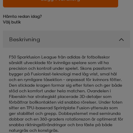
läder
lbehör
r
lbehör
kläder
Hämta redan idag?
Välj
butik
asögon
äder
r
Beskrivning
F50 Sparkfusion League från adidas är fotbollsskor
r
s
särskilt utvecklade för kvinnliga spelare som vill ha
precision och kontroll under spelet. Skons passform
bygger på Fusionlast-teknologi med låg vrist, smal häl
och en rymligare tåsektion – anpassat för kvinnors fötter.
äder
ård
äder
Den stickade kragen formar sig efter foten och ger både
stöd och komfort under hela matchen. Ovandelen i
Fiberskin har strategiskt placerade 3D-detaljer som
förbättrar bollkontakten vid snabba rörelser. Under foten
s
s
sitter en TPU-baserad Sprintplate Fusion-yttersula som
ger stabilitet och grepp. Dobbsystemet med semirunda
dobbar och en 360-graders rotationszon är optimerat för
ård
ård
snabba riktningsförändringar och bra fäste på både
naturgräs och konstgräs.