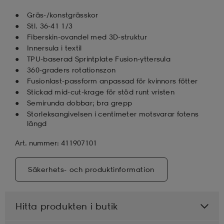
Gräs-/konstgrässkor
Stl. 36-41 1/3
Fiberskin-ovandel med 3D-struktur
Innersula i textil
TPU-baserad Sprintplate Fusion-yttersula
360-graders rotationszon
Fusionlast-passform anpassad för kvinnors fötter
Stickad mid-cut-krage för stöd runt vristen
Semirunda dobbar; bra grepp
Storleksangivelsen i centimeter motsvarar fotens
längd
Art. nummer: 411907101
Säkerhets- och produktinformation
Hitta produkten i butik