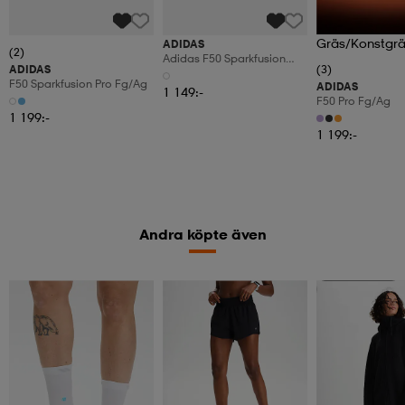
Gräs/Konstgr
ADIDAS
(2)
Adidas F50 Sparkfusion
ADIDAS
(3)
League Firm Ground /
F50 Sparkfusion Pro Fg/ag
ADIDAS
Artificial Ground
1 149:-
F50 Pro Fg/ag
Fotbollsskor I Medelhög
1 199:-
Modell För Dam
1 199:-
Andra köpte även
Kampanj -25%