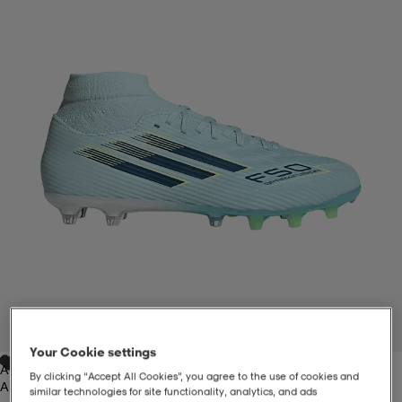
-BH
ngsskor
öjor & skjortor
ngsskor
ingsskor
ar
ingsskor
n
ingsskor
ts & toppar
or
n
kor
kor
öjor & skjortor
usskor
öjor & skjortor
skor
r
skor
n
tskor
 & klänningar
or
r & pannband
or
 & klänningar
-/Tennisskor
1
/
9
Your Cookie settings
Almblu/dupe
r
andy-/Handbollsskor
kar & vantar
andy-/Handbollsskor
ller
ler
By clicking “Accept All Cookies”, you agree to the use of cookies and
Almblu/dupe
similar technologies for site functionality, analytics, and ads