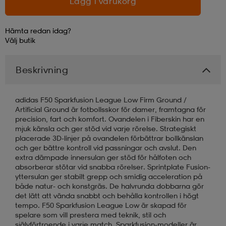
Lägg i varukorg
läder
lbehör
r
lbehör
kläder
Hämta redan idag?
Välj
butik
asögon
äder
r
Beskrivning
r
s
adidas F50 Sparkfusion League Low Firm Ground /
Artificial Ground är fotbollsskor för damer, framtagna för
precision, fart och komfort. Ovandelen i Fiberskin har en
mjuk känsla och ger stöd vid varje rörelse. Strategiskt
äder
ård
äder
placerade 3D-linjer på ovandelen förbättrar bollkänslan
och ger bättre kontroll vid passningar och avslut. Den
extra dämpade innersulan ger stöd för hålfoten och
absorberar stötar vid snabba rörelser. Sprintplate Fusion-
s
s
yttersulan ger stabilt grepp och smidig acceleration på
både natur- och konstgräs. De halvrunda dobbarna gör
det lätt att vända snabbt och behålla kontrollen i högt
tempo. F50 Sparkfusion League Low är skapad för
ård
ård
spelare som vill prestera med teknik, stil och
självförtroende i varje match. Sparkfusion‑modeller är