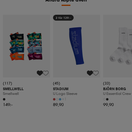
2 för 129:-
(117)
(45)
(33)
SMELLWELL
STADIUM
BJÖRN BORG
Smellwell
U Logo Sleeve
U Essential Crew
+1
149:-
89,90
99,90