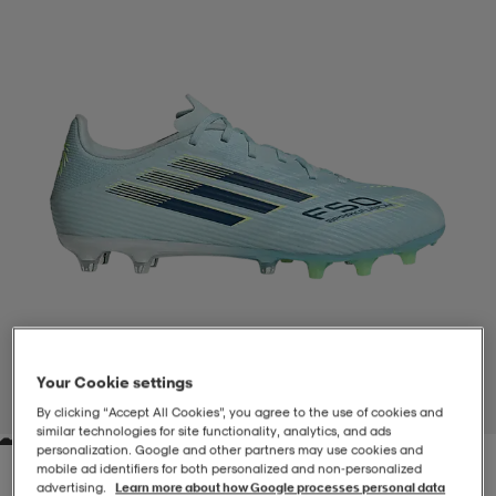
-BH
ngsskor
öjor & skjortor
ngsskor
ingsskor
ar
ingsskor
n
ingsskor
ts & toppar
or
n
kor
kor
öjor & skjortor
usskor
öjor & skjortor
skor
r
skor
n
tskor
 & klänningar
or
r & pannband
or
 & klänningar
-/Tennisskor
Your Cookie settings
1
/
9
By clicking “Accept All Cookies”, you agree to the use of cookies and
similar technologies for site functionality, analytics, and ads
personalization. Google and other partners may use cookies and
r
andy-/Handbollsskor
kar & vantar
andy-/Handbollsskor
ller
ler
mobile ad identifiers for both personalized and non‑personalized
advertising.
Learn more about how Google processes personal data