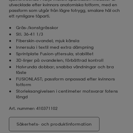
utvecklade efter kvinnors anatomiska fotform, med en
passform som utgår från lägre fotrygg, smalare häl och
ett rymligare tåparti.
Gräs-/konstgrässkor
Stl. 36-41 1/3
Fiberskin-ovandel; mjuk känsla
Innersula i textil med extra dämpning
Sprintplate Fusion-yttersula; stabilitet
3D-linjer på ovandelen; förbättrad kontroll
Halvrunda dobbar; snabba vändningar och bra
fäste
FUSIONLAST; passform anpassad efter kvinnors
fotform
Storleksangivelsen i centimeter motsvarar fotens
längd
Art. nummer: 410371102
Säkerhets- och produktinformation