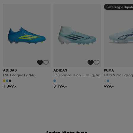
Föreningserbju
ADIDAS
ADIDAS
PUMA
F50 League Fg/mg
F50 Sparkfusion Elite Fg/ag
Ultra 6 Pro Fg/ag
1 099:-
3 199:-
999:-
Andra köpte även